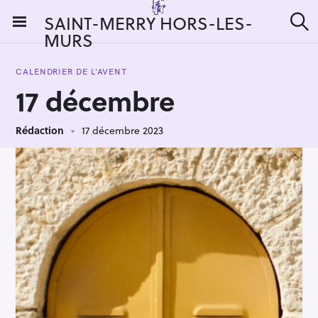
S
SAINT-MERRY HORS-LES-
k
MURS
R
i
e
c
p
h
CALENDRIER DE L'AVENT
t
e
17 décembre
r
o
c
c
h
e
Rédaction
17 décembre 2023
o
r
n
:
t
e
n
t