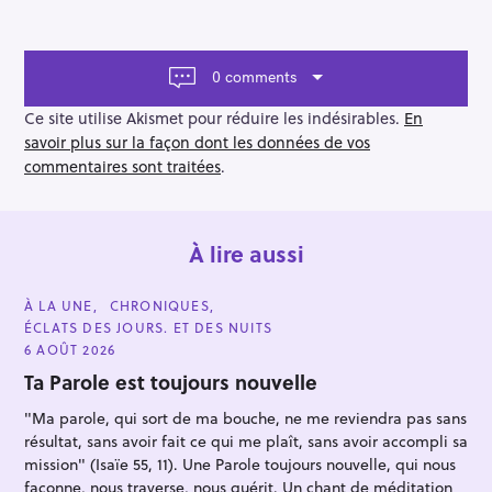
i
g
a
t
0 comments
i
o
Ce site utilise Akismet pour réduire les indésirables.
En
n
savoir plus sur la façon dont les données de vos
commentaires sont traitées
.
À lire aussi
C
À LA UNE
CHRONIQUES
A
ÉCLATS DES JOURS. ET DES NUITS
T
E
6 AOÛT 2026
G
O
Ta Parole est toujours nouvelle
R
I
"Ma parole, qui sort de ma bouche, ne me reviendra pas sans
E
S
résultat, sans avoir fait ce qui me plaît, sans avoir accompli sa
mission" (Isaïe 55, 11). Une Parole toujours nouvelle, qui nous
façonne, nous traverse, nous guérit. Un chant de méditation