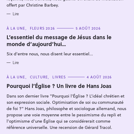
offert par Christine Barbey.
Lire
C
À LA UNE
FLEURS 2026
5 AOÛT 2026
A
T
L’essentiel du message de Jésus dans le
E
monde d’aujourd’hui…
G
O
R
Six d'entre nous, nous disent leur essentiel...
I
E
S
Lire
C
À LA UNE
CULTURE
LIVRES
4 AOÛT 2026
A
T
Pourquoi l’Église ? Un livre de Hans Joas
E
G
Dans son dernier livre "Pourquoi l'Église ? L’idéal chrétien et
O
R
son expression sociale. Optimisation de soi ou communauté
I
E
de foi ?" Hans Joas, philosophe et sociologue allemand, nous
S
propose une voie moyenne entre le pessimisme du repli et
l’optimisme d’une Église qui se considérerait comme
référence universelle. Une recension de Gérard Tracol.