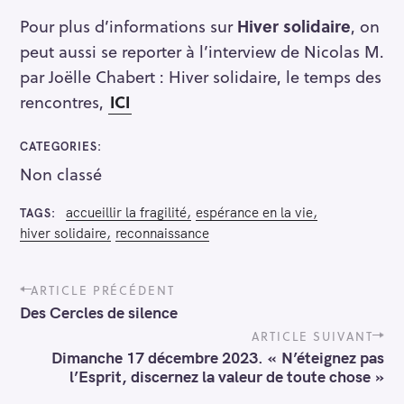
Pour plus d’informations sur
Hiver solidaire
, on
peut aussi se reporter à l’interview de Nicolas M.
par Joëlle Chabert : Hiver solidaire, le temps des
R
rencontres,
ICI
e
c
CATEGORIES
h
Non classé
e
r
accueillir la fragilité
espérance en la vie
TAGS
c
hiver solidaire
reconnaissance
h
e
P
r
ARTICLE PRÉCÉDENT
o
Des Cercles de silence
s
t
ARTICLE SUIVANT
n
Dimanche 17 décembre 2023. « N’éteignez pas
a
l’Esprit, discernez la valeur de toute chose »
v