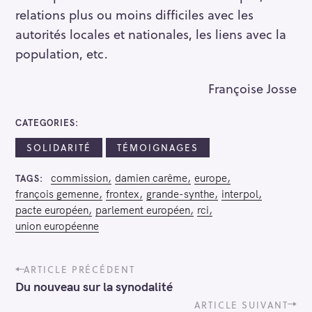
relations plus ou moins difficiles avec les
autorités locales et nationales, les liens avec la
population, etc.
Françoise Josse
CATEGORIES
SOLIDARITÉ
TÉMOIGNAGES
commission
damien carême
europe
TAGS
françois gemenne
frontex
grande-synthe
interpol
pacte européen
parlement européen
rci
union européenne
P
ARTICLE PRÉCÉDENT
o
Du nouveau sur la synodalité
s
t
ARTICLE SUIVANT