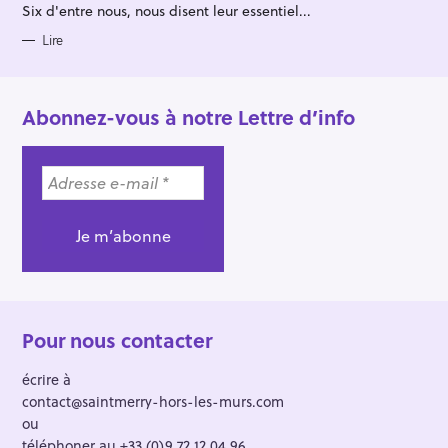
R
Six d'entre nous, nous disent leur essentiel...
I
E
S
Lire
Abonnez-vous à notre Lettre d’info
Pour nous contacter
écrire à
contact@saintmerry-hors-les-murs.com
ou
téléphoner au +33 (0)9 72 12 04 96