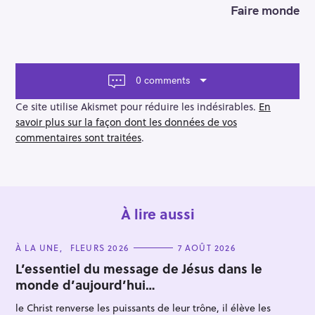
n
Faire monde
a
v
i
g
a
0 comments
t
i
Ce site utilise Akismet pour réduire les indésirables.
En
o
savoir plus sur la façon dont les données de vos
n
commentaires sont traitées
.
À lire aussi
C
À LA UNE
FLEURS 2026
7 AOÛT 2026
A
T
L’essentiel du message de Jésus dans le
E
monde d’aujourd’hui…
G
O
R
le Christ renverse les puissants de leur trône, il élève les
I