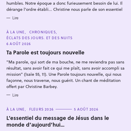
E
humbles. Notre époque a donc furieusement besoin de lui. Il
S
dérange l'ordre établi... Christine nous parle de son essentiel
Lire
C
À LA UNE
CHRONIQUES
A
ÉCLATS DES JOURS. ET DES NUITS
T
E
6 AOÛT 2026
G
O
Ta Parole est toujours nouvelle
R
I
"Ma parole, qui sort de ma bouche, ne me reviendra pas sans
E
S
résultat, sans avoir fait ce qui me plaît, sans avoir accompli sa
mission" (Isaïe 55, 11). Une Parole toujours nouvelle, qui nous
façonne, nous traverse, nous guérit. Un chant de méditation
offert par Christine Barbey.
Lire
C
À LA UNE
FLEURS 2026
5 AOÛT 2026
A
T
L’essentiel du message de Jésus dans le
E
monde d’aujourd’hui…
G
O