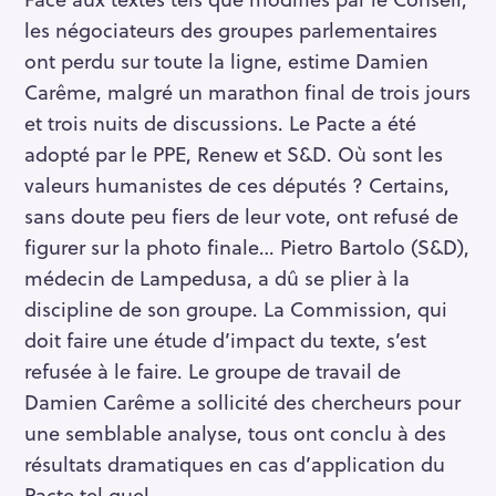
r
les négociateurs des groupes parlementaires
c
ont perdu sur toute la ligne, estime Damien
h
Carême, malgré un marathon final de trois jours
e
et trois nuits de discussions. Le Pacte a été
r
adopté par le PPE, Renew et S&D. Où sont les
valeurs humanistes de ces députés ? Certains,
sans doute peu fiers de leur vote, ont refusé de
figurer sur la photo finale… Pietro Bartolo (S&D),
médecin de Lampedusa, a dû se plier à la
discipline de son groupe. La Commission, qui
doit faire une étude d’impact du texte, s’est
refusée à le faire. Le groupe de travail de
Damien Carême a sollicité des chercheurs pour
une semblable analyse, tous ont conclu à des
résultats dramatiques en cas d’application du
Pacte tel quel.