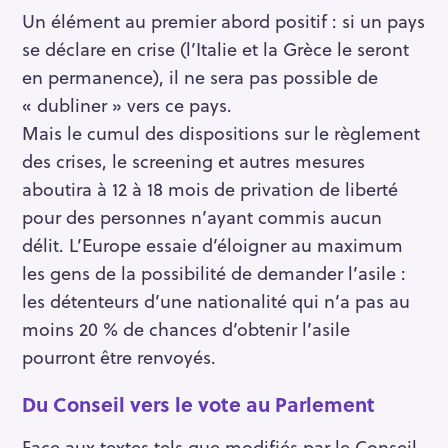
Un élément au premier abord positif : si un pays
se déclare en crise (l’Italie et la Grèce le seront
en permanence), il ne sera pas possible de
« dubliner » vers ce pays.
Mais le cumul des dispositions sur le règlement
des crises, le screening et autres mesures
aboutira à 12 à 18 mois de privation de liberté
pour des personnes n’ayant commis aucun
délit. L’Europe essaie d’éloigner au maximum
les gens de la possibilité de demander l’asile :
les détenteurs d’une nationalité qui n’a pas au
moins 20 % de chances d’obtenir l’asile
R
pourront être renvoyés.
e
c
Du Conseil vers le vote au Parlement
h
e
Face aux textes tels que modifiés par le Conseil,