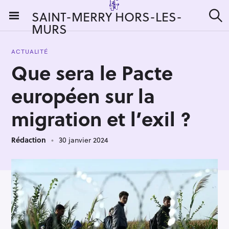
S
SAINT-MERRY HORS-LES-
k
MURS
R
i
e
c
p
h
ACTUALITÉ
t
e
Que sera le Pacte
r
o
c
c
h
européen sur la
e
o
r
n
migration et l’exil ?
:
t
e
Rédaction
30 janvier 2024
n
t