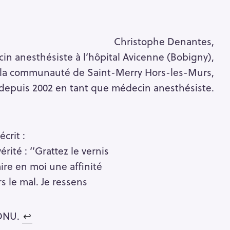
Pour effacer la recherche appuyez sur
Christophe Denantes,
in anesthésiste à l’hôpital Avicenne (Bobigny),
la communauté de Saint-Merry Hors-les-Murs,
 depuis 2002 en tant que médecin anesthésiste.
crit :
ité : ‘’Grattez le vernis
aire en moi une affinité
 le mal. Je ressens
’ONU.
↩︎