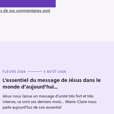
ées de vos commentaires sont
C
FLEURS 2026
3 AOÛT 2026
A
T
L’essentiel du message de Jésus dans le
E
monde d’aujourd’hui…
G
O
R
Jésus nous laisse un message d’unité très fort et très
I
E
intense, ce sont ses derniers mots... Marie-Claire nous
S
parle aujourd'hui de son essentiel