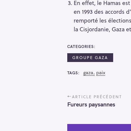
En effet, le Hamas est
en 1993 des accords d’
remporté les élections
la Cisjordanie, Gaza e
CATEGORIES
GROUPE GAZA
gaza
paix
TAGS
P
ARTICLE PRÉCÉDENT
o
Fureurs paysannes
s
t
n
a