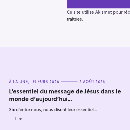
v
i
Ce site utilise Akismet pour ré
g
traitées
.
a
t
i
o
n
C
À LA UNE
FLEURS 2026
5 AOÛT 2026
A
T
L’essentiel du message de Jésus dans le
E
monde d’aujourd’hui…
G
O
R
Six d'entre nous, nous disent leur essentiel...
I
E
S
Lire