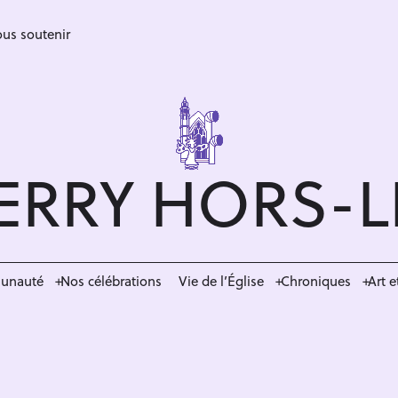
us soutenir
ERRY HORS-
munauté
Nos célébrations
Vie de l’Église
Chroniques
Art e