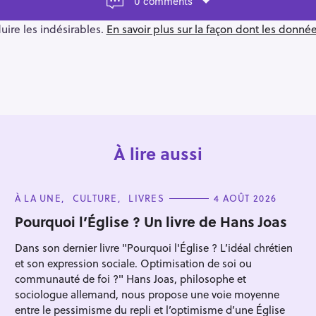
0 comments
duire les indésirables.
En savoir plus sur la façon dont les donn
À lire aussi
C
À LA UNE
CULTURE
LIVRES
4 AOÛT 2026
A
T
Pourquoi l’Église ? Un livre de Hans Joas
E
G
Dans son dernier livre "Pourquoi l'Église ? L’idéal chrétien
O
R
et son expression sociale. Optimisation de soi ou
I
E
communauté de foi ?" Hans Joas, philosophe et
S
sociologue allemand, nous propose une voie moyenne
entre le pessimisme du repli et l’optimisme d’une Église