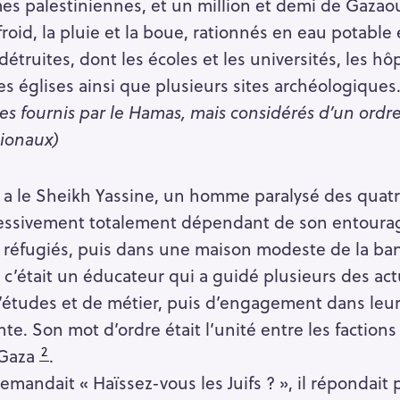
ctimes palestiniennes, et un million et demi de Gazao
roid, la pluie et la boue, rationnés en eau potable 
détruites, dont les écoles et les universités, les hô
es églises ainsi que plusieurs sites archéologiques
res fournis par le Hamas, mais considérés d’un ordr
tionaux)
 y a le Sheikh Yassine, un homme paralysé des qua
essivement totalement dépendant de son entourage
 réfugiés, puis dans une maison modeste de la ban
, c’était un éducateur qui a guidé plusieurs des act
études et de métier, puis d’engagement dans leur v
nte. Son mot d’ordre était l’unité entre les faction
2
 Gaza
.
demandait « Haïssez-vous les Juifs ? », il répondai