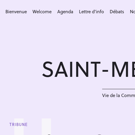
S
k
Bienvenue
Welcome
Agenda
Lettre d’info
Débats
No
i
p
t
o
c
SAINT-M
o
n
t
e
n
Vie de la Com
t
TRIBUNE