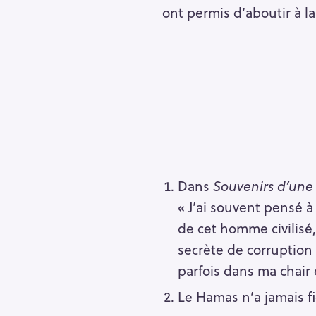
h
ont permis d’aboutir à la
e
r
Escape
c
h
e
r
Dans
Souvenirs d’une 
« J’ai souvent pensé à 
de cet homme civilisé, 
secrète de corruption
parfois dans ma chair
Le Hamas n’a jamais fi