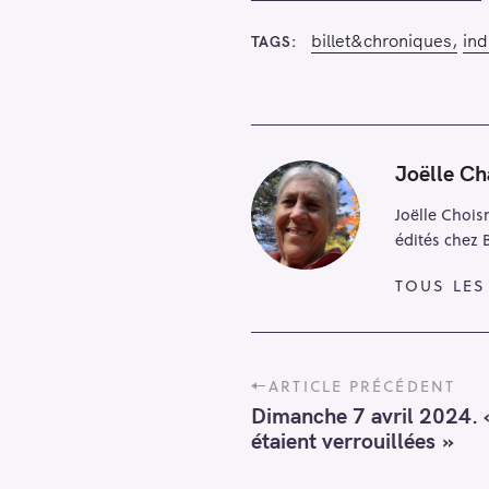
h
e
billet&chroniques
ind
TAGS
r
Joëlle Ch
Joëlle Chois
édités chez 
TOUS LES
P
ARTICLE PRÉCÉDENT
o
Dimanche 7 avril 2024. «
s
étaient verrouillées »
t
n