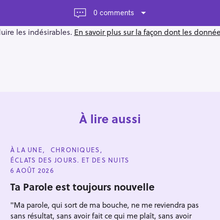
0 comments
duire les indésirables.
En savoir plus sur la façon dont les donn
À lire aussi
C
À LA UNE
CHRONIQUES
A
ÉCLATS DES JOURS. ET DES NUITS
T
E
6 AOÛT 2026
G
O
Ta Parole est toujours nouvelle
R
I
"Ma parole, qui sort de ma bouche, ne me reviendra pas
E
S
sans résultat, sans avoir fait ce qui me plaît, sans avoir