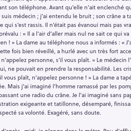
ant son téléphone. Avant qu’elle n’ait enclenché qu
suis médecin ; j’ai entendu le bruit ; son crâne a ta
 qui s’est rassis. Il n’était pas évanoui mais pas vr
évalu : « Il a l’air d’aller mais nul ne sait ce qui v
men ! » La dame au téléphone nous a informés : « J’
tte fois bien réveillé, a hurlé avec un très fort acc
n’appelez personne, s’il vous plaît. » Le médecin l’
lui, ne pouvait en prendre la responsabilité. Les 
il vous plaît, n’appelez personne ! » La dame a tapé
psée. Mais j’ai imaginé l’homme ramassé par les pom
 passant une radio du crâne. Je l’ai imaginé sans pa
tration exigeante et tatillonne, désemparé, finiss
pecté sa volonté. Exagéré, sans doute.
d’après -midi, je plonge dans le métro. Peu d’affl