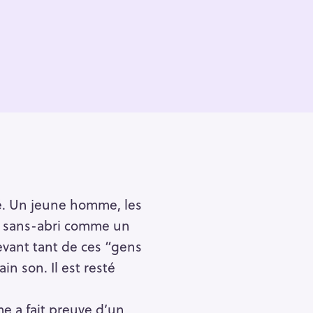
mé. Un jeune homme, les
Un sans-abri comme un
evant tant de ces “gens
in son. Il est resté
me a fait preuve d’un