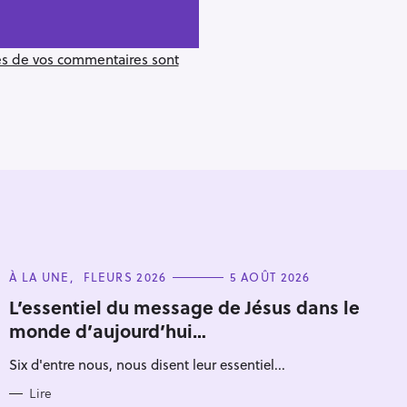
ées de vos commentaires sont
C
À LA UNE
FLEURS 2026
5 AOÛT 2026
A
T
L’essentiel du message de Jésus dans le
E
monde d’aujourd’hui…
G
O
R
Six d'entre nous, nous disent leur essentiel...
I
E
S
Lire