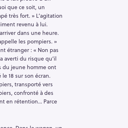
oi que ce soit, un
pé très fort. » L’agitation
aiment revenu à lui.
a arriver dans une heure.
appelle les pompiers. »
ent étranger : « Non pas
a averti du risque qu’il
cris du jeune homme ont
 le 18 sur son écran.
piers, transporté vers
piers, confronté à des
ant en rétention… Parce
uence. Dans le wagon, un