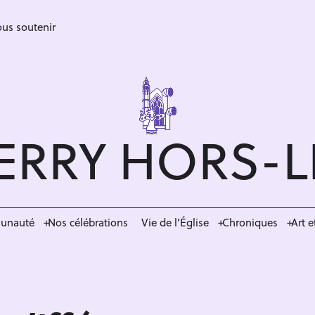
us soutenir
ERRY HORS-
munauté
Nos célébrations
Vie de l’Église
Chroniques
Art e