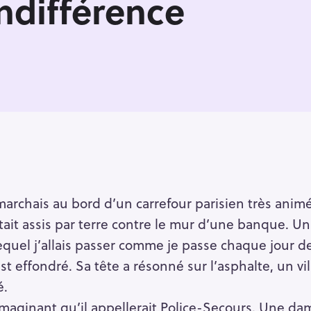
indifférence
 marchais au bord d’un carrefour parisien très ani
tait assis par terre contre le mur d’une banque. 
equel j’allais passer comme je passe chaque jour d
est effondré. Sa tête a résonné sur l’asphalte, un vila
é.
 imaginant qu’il appellerait Police-Secours. Une da