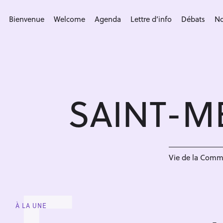
S
k
Bienvenue
Welcome
Agenda
Lettre d’info
Débats
No
i
p
t
o
c
SAINT-M
o
n
t
e
n
Vie de la Com
t
À LA UNE