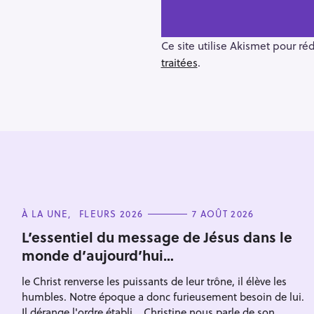
a
v
i
Ce site utilise Akismet pour ré
g
traitées
.
a
t
i
o
n
C
À LA UNE
FLEURS 2026
7 AOÛT 2026
A
T
L’essentiel du message de Jésus dans le
E
monde d’aujourd’hui…
G
O
R
le Christ renverse les puissants de leur trône, il élève les
I
E
humbles. Notre époque a donc furieusement besoin de lui.
S
Il dérange l'ordre établi... Christine nous parle de son