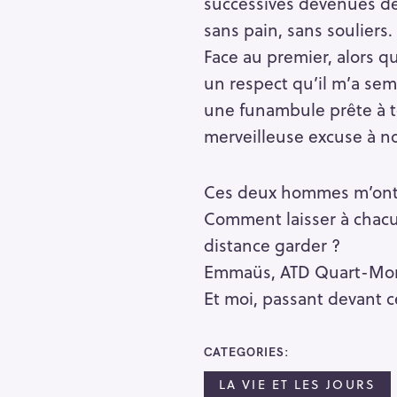
successives devenues dés
sans pain, sans souliers.
Face au premier, alors q
un respect qu’il m’a semb
une funambule prête à to
merveilleuse excuse à no
Ces deux hommes m’ont 
Comment laisser à chacun
R
distance garder ?
e
Emmaüs, ATD Quart-Monde
c
Et moi, passant devant ces
h
e
r
CATEGORIES
Escape
c
LA VIE ET LES JOURS