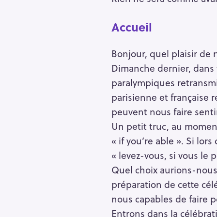
Accueil
Bonjour, quel plaisir de 
Dimanche dernier, dans v
paralympiques retransmis
parisienne et française
peuvent nous faire senti
Un petit truc, au moment
« if you’re able ». Si lo
« levez-vous, si vous le 
Quel choix aurions-nous 
R
préparation de cette cél
e
nous capables de faire po
c
Entrons dans la célébrati