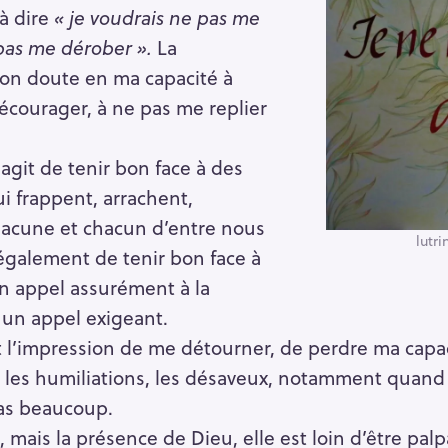
 à dire
« je voudrais ne pas me
 pas me dérober ».
La
mon doute en ma capacité à
écourager, à ne pas me replier
’agit de tenir bon face à des
ui frappent, arrachent,
chacune et chacun d’entre nous
lutri
t également de tenir bon face à
un appel assurément à la
un appel exigeant.
t l’impression de me détourner, de perdre ma capaci
, les humiliations, les désaveux, notamment quand
pas beaucoup.
re, mais la présence de Dieu, elle est loin d’être palp