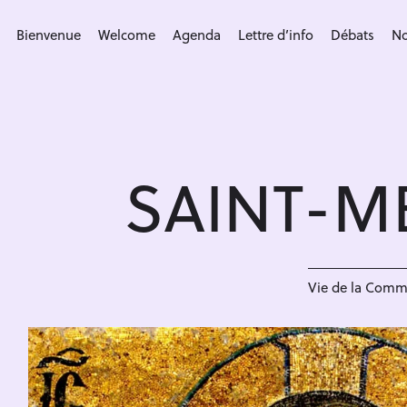
S
k
Bienvenue
Welcome
Agenda
Lettre d’info
Débats
No
i
p
t
o
c
SAINT-M
o
n
t
e
n
Vie de la Com
t