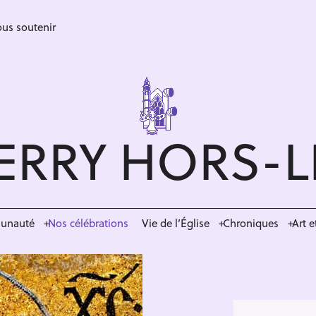
us soutenir
ERRY HORS-
munauté
Nos célébrations
Vie de l’Église
Chroniques
Art e