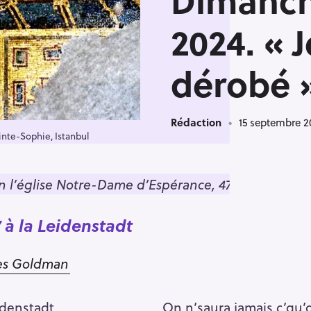
Dimanch
2024. « 
dérobé 
Rédaction
15 septembre 2
ainte-Sophie, Istanbul
 l’église Notre-Dame d’Espérance, 47 rue de la Roq
 à la Leidenstadt
es Goldman
eidenstadt
On n’saura jamais c’qu’