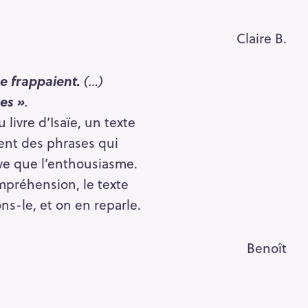
Pour effacer la recherche appuyez sur
Claire B.
e frappaient.
(…)
ges »
.
 livre d’Isaïe, un texte
ient des phrases qui
ve que l’enthousiasme.
mpréhension, le texte
s-le, et on en reparle.
Benoît