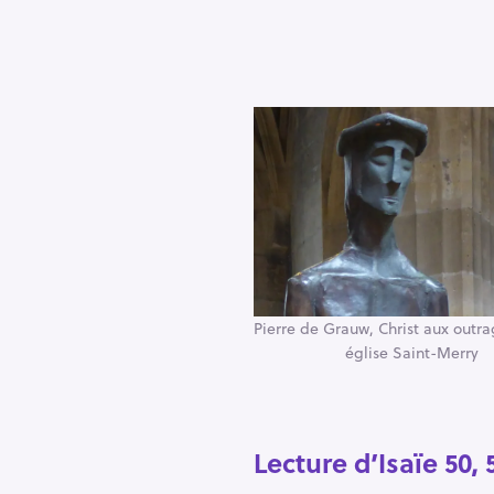
h
e
r
Escape
c
h
e
r
Pierre de Grauw, Christ aux outrag
église Saint-Merry
Lecture d’Isaïe 50,