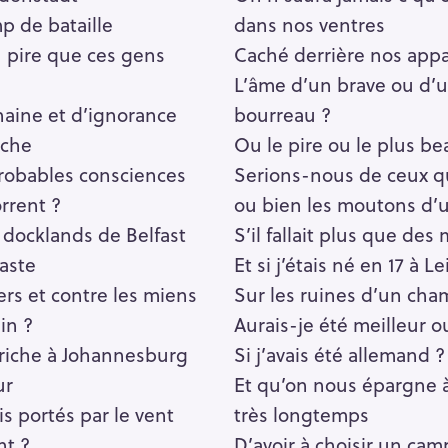
p de bataille
dans nos ventres
u pire que ces gens
Caché derrière nos app
L’âme d’un brave ou d’
haine et d’ignorance
bourreau ?
nche
Ou le pire ou le plus be
probables consciences
Serions-nous de ceux qu
rrent ?
ou bien les moutons d’
s docklands de Belfast
S’il fallait plus que des 
caste
Et si j’étais né en 17 à L
ers et contre les miens
Sur les ruines d’un cha
in ?
Aurais-je été meilleur o
t riche à Johannesburg
Si j’avais été allemand ?
ur
Et qu’on nous épargne à 
s portés par le vent
très longtemps
nt ?
D’avoir à choisir un cam