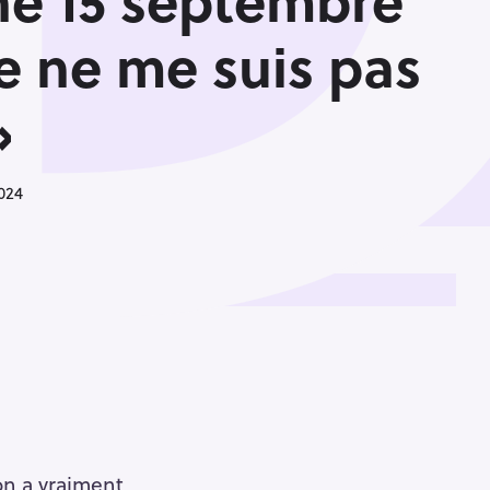
e 15 septembre
Je ne me suis pas
»
024
uette, Paris 11
on a vraiment