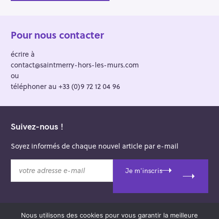
Pour nous contacter
écrire à
contact@saintmerry-hors-les-murs.com
ou
téléphoner au +33 (0)9 72 12 04 96
Suivez-nous !
Soyez informés de chaque nouvel article par e-mail
v
Je m'inscris
o
t
r
e
Nous utilisons des cookies pour vous garantir la meilleure
a