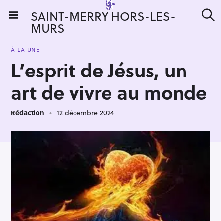
S
SAINT-MERRY HORS-LES-
k
MURS
R
i
e
c
p
h
À LA UNE
t
e
L’esprit de Jésus, un
r
o
c
c
h
art de vivre au monde
e
o
r
n
:
Rédaction
12 décembre 2024
t
e
n
t