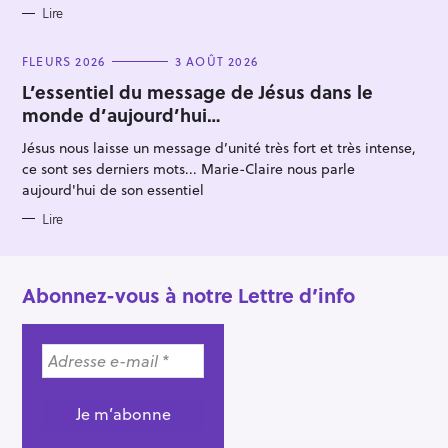
Lire
C
FLEURS 2026
3 AOÛT 2026
A
T
L’essentiel du message de Jésus dans le
E
monde d’aujourd’hui…
G
O
R
Jésus nous laisse un message d’unité très fort et très intense,
I
E
ce sont ses derniers mots... Marie-Claire nous parle
S
aujourd'hui de son essentiel
Lire
Abonnez-vous à notre Lettre d’info