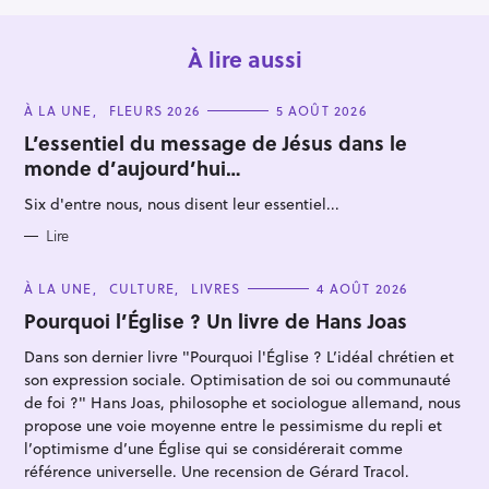
À lire aussi
C
À LA UNE
FLEURS 2026
5 AOÛT 2026
A
T
L’essentiel du message de Jésus dans le
E
monde d’aujourd’hui…
G
O
R
Six d'entre nous, nous disent leur essentiel...
I
E
S
Lire
C
À LA UNE
CULTURE
LIVRES
4 AOÛT 2026
A
T
Pourquoi l’Église ? Un livre de Hans Joas
E
G
Dans son dernier livre "Pourquoi l'Église ? L’idéal chrétien et
O
R
son expression sociale. Optimisation de soi ou communauté
I
E
de foi ?" Hans Joas, philosophe et sociologue allemand, nous
S
propose une voie moyenne entre le pessimisme du repli et
l’optimisme d’une Église qui se considérerait comme
référence universelle. Une recension de Gérard Tracol.