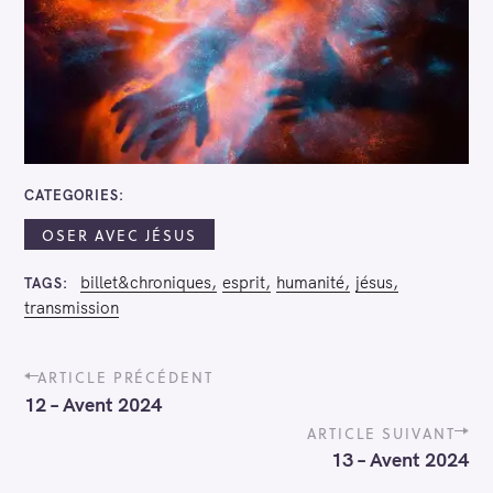
c
h
e
r
c
h
e
CATEGORIES
r
OSER AVEC JÉSUS
billet&chroniques
esprit
humanité
jésus
TAGS
transmission
P
ARTICLE PRÉCÉDENT
o
12 – Avent 2024
s
t
ARTICLE SUIVANT
n
13 – Avent 2024
a