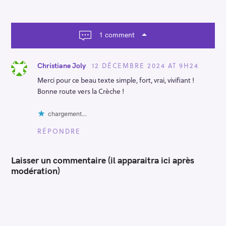
v
i
g
a
1 comment
t
i
o
12 DÉCEMBRE 2024 AT 9H24
Christiane Joly
n
Merci pour ce beau texte simple, fort, vrai, vivifiant !
Bonne route vers la Crèche !
chargement…
RÉPONDRE
Laisser un commentaire (il apparaitra ici après
modération)