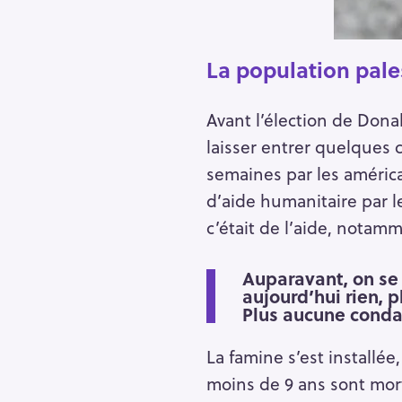
h
e
r
La population pale
Escape
c
h
Avant l’élection de Dona
e
laisser entrer quelques 
r
semaines par les américa
d’aide humanitaire par l
c’était de l’aide, notam
Auparavant, on se 
aujourd’hui rien, 
Plus aucune cond
La famine s’est installé
moins de 9 ans sont mor