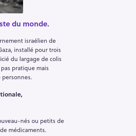
Pour effacer la recherche appuyez sur
este du monde.
ernement israélien de
za, installé pour trois
cié du largage de colis
t pas pratique mais
e personnes.
ationale,
nouveau-nés ou petits de
t de médicaments.