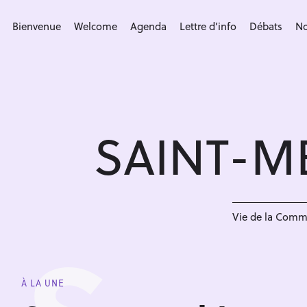
S
k
Bienvenue
Welcome
Agenda
Lettre d’info
Débats
No
i
p
t
o
c
SAINT-M
o
n
t
e
n
Vie de la Com
t
À LA UNE