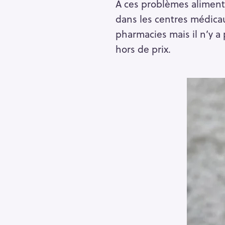
À ces problèmes alimenta
dans les centres médicaux
pharmacies mais il n’y a
hors de prix.
R
e
c