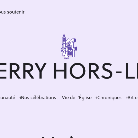
us soutenir
ERRY HORS-
munauté
Nos célébrations
Vie de l’Église
Chroniques
Art e