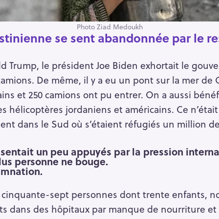
Photo Ziad Medoukh
stinienne se sent abandonnée par le r
ld Trump, le président Joe Biden exhortait le gouv
camions. De même, il y a eu un pont sur la mer de Ga
ins et 250 camions ont pu entrer. On a aussi bénéfi
es hélicoptères jordaniens et américains. Ce n’étai
ment dans le Sud où s’étaient réfugiés un million d
sentait un peu appuyés par la pression intern
plus personne ne bouge.
amnation.
e, cinquante-sept personnes dont trente enfants, 
ts dans des hôpitaux par manque de nourriture e