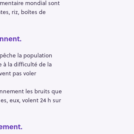
imentaire mondial sont
es, riz, boîtes de
onnent.
empêche la population
à la difficulté de la
vent pas voler
iennement les bruits que
, eux, volent 24 h sur
lement.