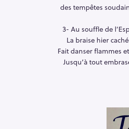
h
des tempêtes soudain
e
r
Escape
c
3- Au souffle de l’Esp
h
La braise hier cach
e
r
Fait danser flammes et
Jusqu’à tout embras