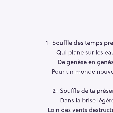
1- Souffle des temps pr
Qui plane sur les ea
De genèse en genè
Pour un monde nouve
2- Souffle de ta prés
R
Dans la brise légèr
e
c
Loin des vents destruct