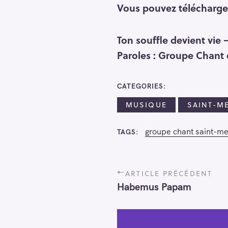
Vous pouvez télécharge
Ton souffle devient vie 
Paroles : Groupe Chant
CATEGORIES
MUSIQUE
SAINT-M
groupe chant saint-me
TAGS
P
ARTICLE PRÉCÉDENT
o
Habemus Papam
s
t
n