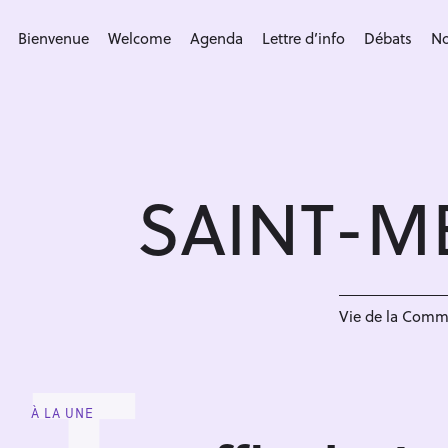
S
k
Bienvenue
Welcome
Agenda
Lettre d’info
Débats
No
i
p
t
o
c
SAINT-M
o
n
t
e
n
Vie de la Com
t
À LA UNE