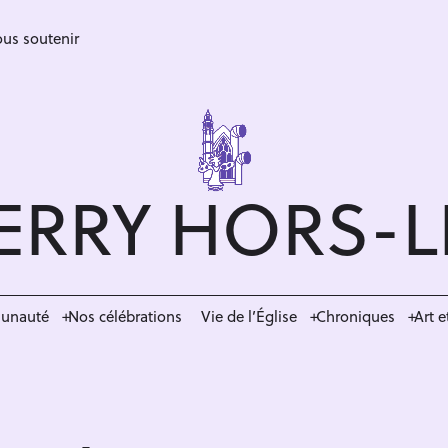
us soutenir
ERRY HORS-
munauté
Nos célébrations
Vie de l’Église
Chroniques
Art e