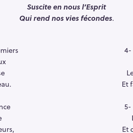
Suscite en nous l’Esprit
Qui rend nos vies fécondes
.
emiers
4-
ux
se
Le
au.
Et 
ence
5-
e
eurs,
Et 