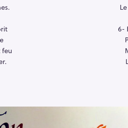
es.
Le
rit
6- 
ée
P
 feu
er.