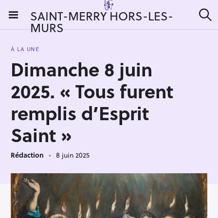
S
SAINT-MERRY HORS-LES-
k
MURS
R
i
e
c
p
h
À LA UNE
t
e
Dimanche 8 juin
r
o
c
c
h
2025. « Tous furent
e
o
r
n
remplis d’Esprit
:
t
Saint »
e
n
t
Rédaction
8 juin 2025