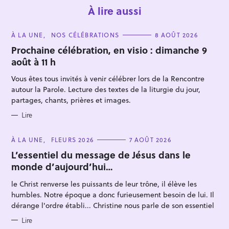
À lire aussi
C
À LA UNE
NOS CÉLÉBRATIONS
8 AOÛT 2026
A
T
Prochaine célébration, en visio : dimanche 9
E
août à 11 h
G
O
R
Vous êtes tous invités à venir célébrer lors de la Rencontre
I
E
autour la Parole. Lecture des textes de la liturgie du jour,
S
partages, chants, prières et images.
Lire
C
À LA UNE
FLEURS 2026
7 AOÛT 2026
A
T
L’essentiel du message de Jésus dans le
E
monde d’aujourd’hui…
G
O
R
le Christ renverse les puissants de leur trône, il élève les
I
E
humbles. Notre époque a donc furieusement besoin de lui. Il
S
dérange l'ordre établi... Christine nous parle de son essentiel
Lire