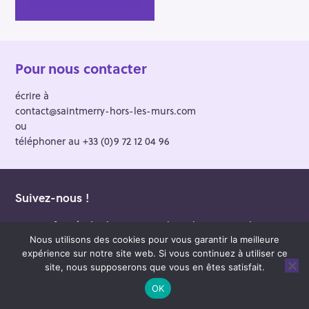
Pour nous contacter
écrire à
contact@saintmerry-hors-les-murs.com
ou
téléphoner au +33 (0)9 72 12 04 96
Suivez-nous !
Soyez informés de chaque nouvel article par e-mail
Nous utilisons des cookies pour vous garantir la meilleure
v
expérience sur notre site web. Si vous continuez à utiliser ce
Je m'inscris
o
site, nous supposerons que vous en êtes satisfait.
t
OK
r