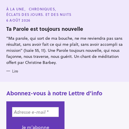
C
À LA UNE
CHRONIQUES
A
ÉCLATS DES JOURS. ET DES NUITS
T
E
6 AOÛT 2026
G
O
Ta Parole est toujours nouvelle
R
I
"Ma parole, qui sort de ma bouche, ne me reviendra pas sans
E
S
résultat, sans avoir fait ce qui me plaît, sans avoir accompli sa
mission" (Isaïe 55, 11). Une Parole toujours nouvelle, qui nous
façonne, nous traverse, nous guérit. Un chant de méditation
offert par Christine Barbey.
Lire
Abonnez-vous à notre Lettre d’info