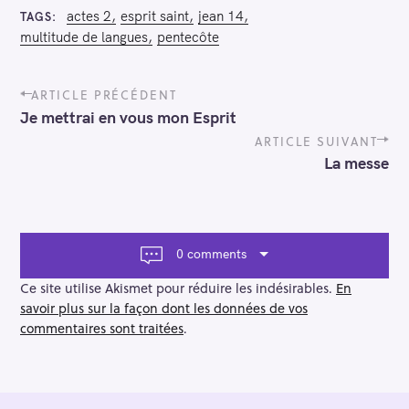
actes 2
esprit saint
jean 14
TAGS
multitude de langues
pentecôte
P
ARTICLE PRÉCÉDENT
o
Je mettrai en vous mon Esprit
s
t
ARTICLE SUIVANT
n
La messe
a
v
i
g
a
0 comments
t
i
Ce site utilise Akismet pour réduire les indésirables.
En
o
savoir plus sur la façon dont les données de vos
n
commentaires sont traitées
.