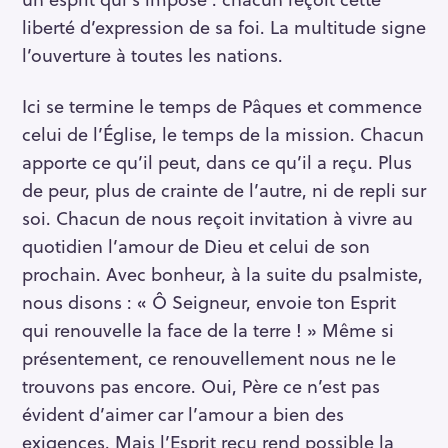
h
liberté d’expression de sa foi. La multitude signe
e
l’ouverture à toutes les nations.
r
c
h
Ici se termine le temps de Pâques et commence
e
celui de l’Église, le temps de la mission. Chacun
r
apporte ce qu’il peut, dans ce qu’il a reçu. Plus
de peur, plus de crainte de l’autre, ni de repli sur
soi. Chacun de nous reçoit invitation à vivre au
quotidien l’amour de Dieu et celui de son
prochain. Avec bonheur, à la suite du psalmiste,
nous disons : « Ô Seigneur, envoie ton Esprit
qui renouvelle la face de la terre ! » Même si
présentement, ce renouvellement nous ne le
trouvons pas encore. Oui, Père ce n’est pas
évident d’aimer car l’amour a bien des
exigences. Mais l’Esprit reçu rend possible la