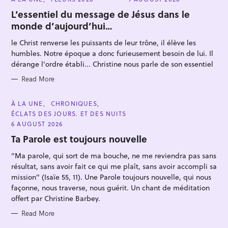
f
A
T
L’essentiel du message de Jésus dans le
o
E
monde d’aujourd’hui…
G
r
O
R
:
le Christ renverse les puissants de leur trône, il élève les
I
E
humbles. Notre époque a donc furieusement besoin de lui. Il
S
dérange l'ordre établi... Christine nous parle de son essentiel
Read More
C
À LA UNE
CHRONIQUES
A
ÉCLATS DES JOURS. ET DES NUITS
T
E
6 AUGUST 2026
G
O
Ta Parole est toujours nouvelle
R
I
"Ma parole, qui sort de ma bouche, ne me reviendra pas sans
E
S
résultat, sans avoir fait ce qui me plaît, sans avoir accompli sa
mission" (Isaïe 55, 11). Une Parole toujours nouvelle, qui nous
façonne, nous traverse, nous guérit. Un chant de méditation
offert par Christine Barbey.
Read More