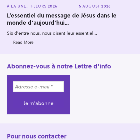
C
À LA UNE
FLEURS 2026
5 AUGUST 2026
A
T
L’essentiel du message de Jésus dans le
E
monde d’aujourd’hui…
G
O
R
Six d'entre nous, nous disent leur essentiel...
I
E
S
Read More
Abonnez-vous à notre Lettre d’info
Pour nous contacter