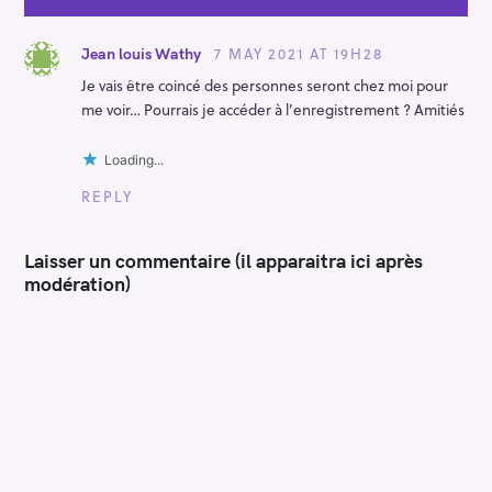
i
o
n
7 MAY 2021 AT 19H28
Jean louis Wathy
Je vais être coincé des personnes seront chez moi pour
me voir… Pourrais je accéder à l’enregistrement ? Amitiés
Loading...
REPLY
Laisser un commentaire (il apparaitra ici après
modération)