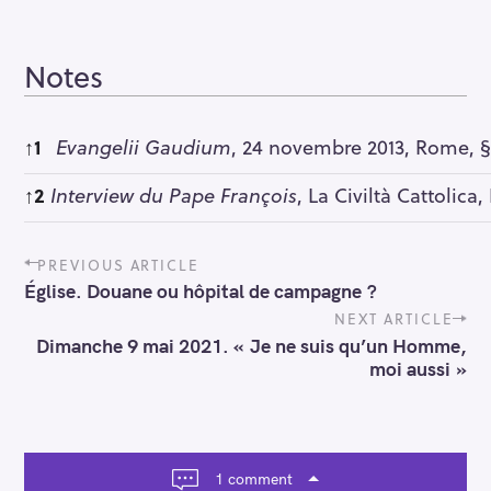
Notes
Notes
↑
1
Evangelii Gaudium
, 24 novembre 2013, Rome, §
↑
2
Interview du Pape François
, La Civiltà Cattolica
P
PREVIOUS ARTICLE
o
Église. Douane ou hôpital de campagne ?
s
t
NEXT ARTICLE
n
Dimanche 9 mai 2021. « Je ne suis qu’un Homme,
a
moi aussi »
v
i
g
a
t
1 comment