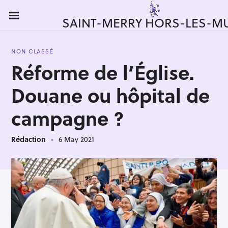
S
k
SAINT-MERRY HORS-LES-M
i
p
NON CLASSÉ
t
Réforme de l’Église.
o
c
Douane ou hôpital de
o
n
campagne ?
t
e
Rédaction
6 May 2021
n
t