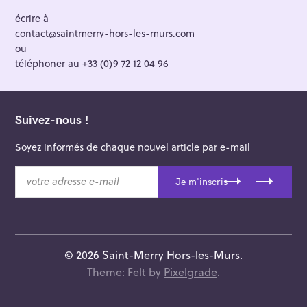
écrire à
contact@saintmerry-hors-les-murs.com
ou
téléphoner au +33 (0)9 72 12 04 96
Suivez-nous !
Soyez informés de chaque nouvel article par e-mail
v
Je m'inscris
o
t
r
e
a
© 2026 Saint-Merry Hors-les-Murs.
d
Theme: Felt by
Pixelgrade
.
r
e