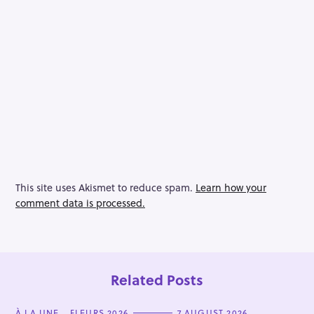
This site uses Akismet to reduce spam.
Learn how your
comment data is processed.
S
e
a
r
Related Posts
c
h
C
À LA UNE
FLEURS 2026
7 AUGUST 2026