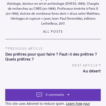
théologie, docteur en art et archéologie (EHESS, 1989). Chargée
de recherches au CNRS (en 1988). Professeur émérite à Paris X
(en 1994). Autrice de nombreux livres dont « Jésus selon Matthieu.
Héritages et rupture » (avec Jean-Paul Deremble), éditions
Lethielleux, 2017.
ALL POSTS
P
PREVIOUS ARTICLE
o
Des prêtres pour quoi faire ? Faut-il des prêtres ?
s
Quels prêtres ?
t
n
NEXT ARTICLE
a
Au désert
v
i
g
a
t
0 comments
i
o
This site uses Akismet to reduce spam.
Learn how your