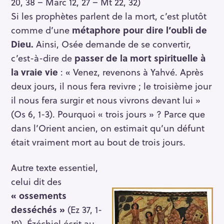
20, 38 – Marc 12, 27 – Mt 22, 32)
Si les prophètes parlent de la mort, c’est plutôt
comme d’une
métaphore pour dire l’oubli de
Dieu.
Ainsi, Osée demande de se convertir,
c’est-à-dire de
passer de la mort spirituelle à
la vraie vie
: « Venez, revenons à Yahvé. Après
deux jours, il nous fera revivre ; le troisième jour
il nous fera surgir et nous vivrons devant lui »
(Os 6, 1-3). Pourquoi « trois jours » ? Parce que
dans l’Orient ancien, on estimait qu’un défunt
était vraiment mort au bout de trois jours.
Autre texte essentiel,
celui dit des
« ossements
desséchés »
(Ez 37, 1-
10). Ézéchiel écrit au