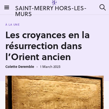
S
SAINT-MERRY HORS-LES-
k
MURS
S
i
e
a
p
r
À LA UNE
t
c
Les croyances en la
h
o
c
résurrection dans
o
n
l’Orient ancien
t
e
Colette Deremble
1 March 2023
n
t