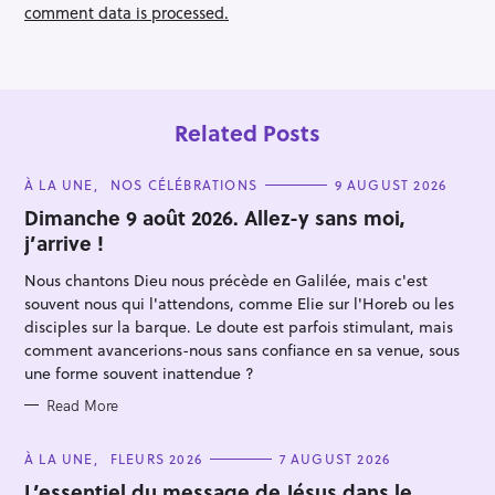
n
comment data is processed.
Related Posts
C
À LA UNE
NOS CÉLÉBRATIONS
9 AUGUST 2026
A
T
Dimanche 9 août 2026. Allez-y sans moi,
E
j’arrive !
G
O
R
Nous chantons Dieu nous précède en Galilée, mais c'est
I
E
souvent nous qui l'attendons, comme Elie sur l'Horeb ou les
S
disciples sur la barque. Le doute est parfois stimulant, mais
comment avancerions-nous sans confiance en sa venue, sous
une forme souvent inattendue ?
Read More
C
À LA UNE
FLEURS 2026
7 AUGUST 2026
A
T
L’essentiel du message de Jésus dans le