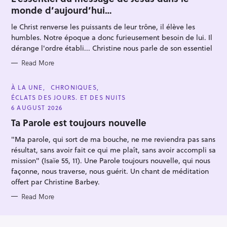
E
monde d’aujourd’hui…
G
O
R
le Christ renverse les puissants de leur trône, il élève les
I
E
humbles. Notre époque a donc furieusement besoin de lui. Il
S
dérange l'ordre établi... Christine nous parle de son essentiel
Read More
C
À LA UNE
CHRONIQUES
A
ÉCLATS DES JOURS. ET DES NUITS
T
E
6 AUGUST 2026
G
O
Ta Parole est toujours nouvelle
R
I
"Ma parole, qui sort de ma bouche, ne me reviendra pas sans
E
S
résultat, sans avoir fait ce qui me plaît, sans avoir accompli sa
mission" (Isaïe 55, 11). Une Parole toujours nouvelle, qui nous
façonne, nous traverse, nous guérit. Un chant de méditation
offert par Christine Barbey.
Read More