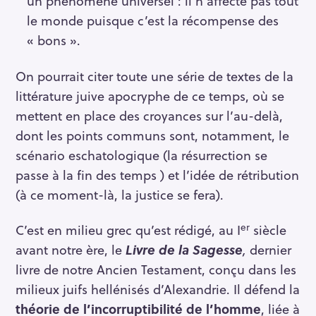
un phénomène universel : il n’affecte pas tout
le monde puisque c’est la récompense des
« bons ».
On pourrait citer toute une série de textes de la
littérature juive apocryphe de ce temps, où se
mettent en place des croyances sur l’au-delà,
dont les points communs sont, notamment, le
scénario eschatologique (la résurrection se
passe à la fin des temps ) et l’idée de rétribution
(à ce moment-là, la justice se fera).
S
e
er
C’est en milieu grec qu’est rédigé, au I
siècle
a
avant notre ère, le
Livre de la Sagesse
,
dernier
r
livre de notre Ancien Testament, conçu dans les
c
milieux juifs hellénisés d’Alexandrie. Il défend la
h
théorie de l’incorruptibilité de l’homme
, liée à
f