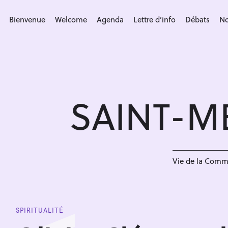
S
k
Bienvenue
Welcome
Agenda
Lettre d’info
Débats
No
i
p
t
o
c
SAINT-M
o
n
t
e
n
Vie de la Com
t
SPIRITUALITÉ