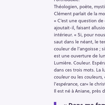
r
Théologien, poète, mysti
c
Clément parlait de la mo
h
« C’est une question de 
f
ajoutait-il, faisant allus
o
intérieur. « Si, pour nous
r
saut dans le néant, le t
:
couleur de l’angoisse ; s
est une ouverture de lumi
Lumière. Couleur. Espéran
dans ces trois mots. La
l
couleur
ou les
couleurs,
l’
espérance,
car« le chri
Il est né à Aniane, près 
« Dans ma fami