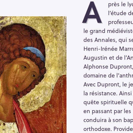
A
près le ly
l’étude de
professeu
le grand médiévist
des Annales, qui ser
Henri-Irénée Marro
Augustin et de l’An
Alphonse Dupront,
domaine de l’anthr
Avec Dupront, le 
la résistance. Ai
quête spirituelle 
en passant par les 
conduira à son bap
orthodoxe. Providen