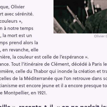
que, Olivier
rt avec sérénité.
Press Esc to cancel.
couleurs »,
ion à notre temps
, la mort est un
Olivier
emps prend alors la
i, en revanche, elle
ère, la couleur est celle de l’espérance ».
ce. Tout l’itinéraire de Clément, décédé à Paris le 
umière,
celle du Thabor qui inonde la création et tra
celles de la Méditerranée que l’on retrouve dans s
stianisme est encore jeune et il a encore presque tou
de Montpellier, en 1921.
lle », raconte-t-il, « on ne parlait j