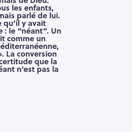
s les enfants,
ais parlé de lui.
qu’il y avait
 : le “néant”. Un
ait comme un
méditerranéenne,
». La conversion
 certitude que la
éant n’est pas la