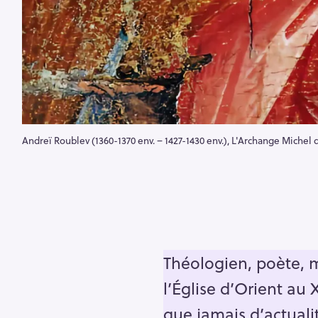
Andreï Roublev (1360-1370 env. – 1427-1430 env.), L'Archange Michel d
Théologien, poète, m
l’Église d’Orient au 
que jamais d’actualit