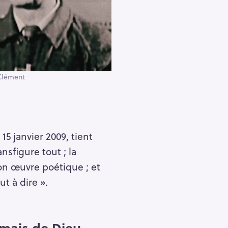
 Clément
15 janvier 2009, tient
nsfigure tout ; la
on œuvre poétique ; et
t à dire ».
amais de Dieu.