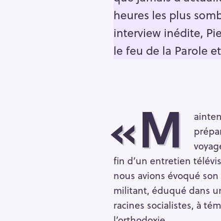
heures les plus sombr
interview inédite, P
le feu de la Parole et
«M
ainten
prépa
voyage
fin d’un entretien télév
nous avions évoqué son 
militant, éduqué dans un
S
e
racines socialistes, à té
a
l’orthodoxie.