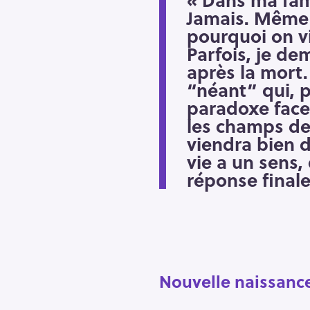
Jamais. Même 
pourquoi on vi
Parfois, je de
après la mort.
“néant” qui, 
paradoxe face
les champs de 
viendra bien d
vie a un sens, 
réponse finale
Nouvelle naissanc