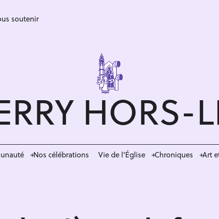
us soutenir
ERRY HORS-
munauté
Nos célébrations
Vie de l’Église
Chroniques
Art e