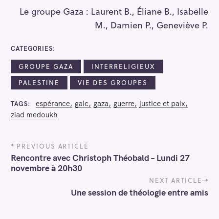
Le groupe Gaza : Laurent B., Éliane B., Isabelle
M., Damien P., Geneviève P.
CATEGORIES
GROUPE GAZA
INTERRELIGIEUX
PALESTINE
VIE DES GROUPES
espérance
gaic
gaza
guerre
justice et paix
TAGS
ziad medoukh
P
PREVIOUS ARTICLE
o
Rencontre avec Christoph Théobald – Lundi 27
s
novembre à 20h30
t
n
NEXT ARTICLE
a
Une session de théologie entre amis
v
i