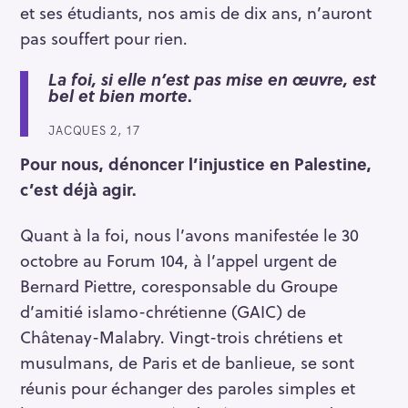
et ses étudiants, nos amis de dix ans, n’auront
pas souffert pour rien.
La foi, si elle n’est pas mise en œuvre, est
bel et bien morte
.
JACQUES 2, 17
Pour nous, dénoncer l’injustice en Palestine,
c’est déjà agir.
Quant à la foi, nous l’avons manifestée le 30
octobre au Forum 104, à l’appel urgent de
Bernard Piettre, coresponsable du Groupe
S
d’amitié islamo-chrétienne (GAIC) de
e
Châtenay-Malabry. Vingt-trois chrétiens et
a
musulmans, de Paris et de banlieue, se sont
r
c
réunis pour échanger des paroles simples et
h