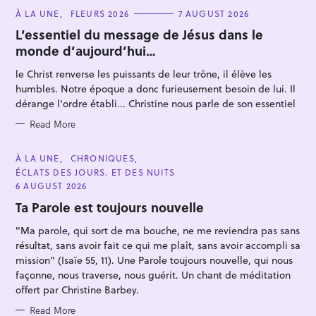
C
À LA UNE
FLEURS 2026
7 AUGUST 2026
A
T
L’essentiel du message de Jésus dans le
E
monde d’aujourd’hui…
G
O
R
le Christ renverse les puissants de leur trône, il élève les
I
E
humbles. Notre époque a donc furieusement besoin de lui. Il
S
dérange l'ordre établi... Christine nous parle de son essentiel
Read More
C
À LA UNE
CHRONIQUES
A
ÉCLATS DES JOURS. ET DES NUITS
T
E
6 AUGUST 2026
G
O
Ta Parole est toujours nouvelle
R
I
"Ma parole, qui sort de ma bouche, ne me reviendra pas sans
E
S
résultat, sans avoir fait ce qui me plaît, sans avoir accompli sa
mission" (Isaïe 55, 11). Une Parole toujours nouvelle, qui nous
façonne, nous traverse, nous guérit. Un chant de méditation
offert par Christine Barbey.
Read More