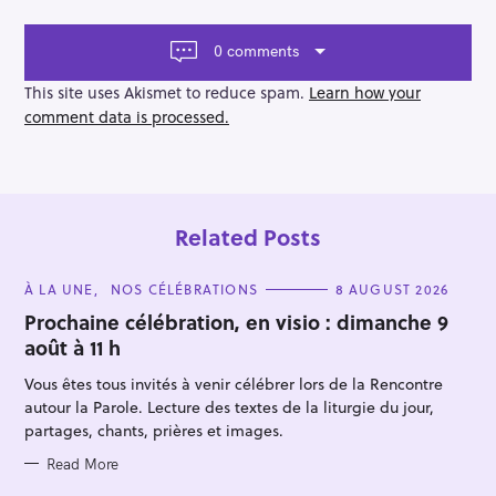
g
a
t
0 comments
i
o
This site uses Akismet to reduce spam.
Learn how your
n
comment data is processed.
Related Posts
C
À LA UNE
NOS CÉLÉBRATIONS
8 AUGUST 2026
A
T
Prochaine célébration, en visio : dimanche 9
E
août à 11 h
G
O
R
Vous êtes tous invités à venir célébrer lors de la Rencontre
I
E
autour la Parole. Lecture des textes de la liturgie du jour,
S
partages, chants, prières et images.
Read More