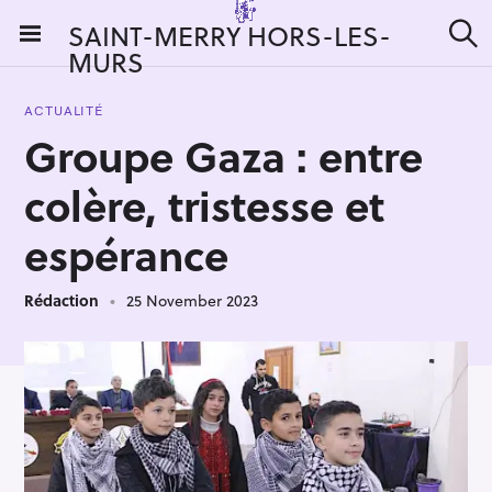
S
SAINT-MERRY HORS-LES-
k
MURS
S
i
e
a
p
r
ACTUALITÉ
t
c
Groupe Gaza : entre
h
o
c
colère, tristesse et
o
n
espérance
t
e
Rédaction
25 November 2023
n
t