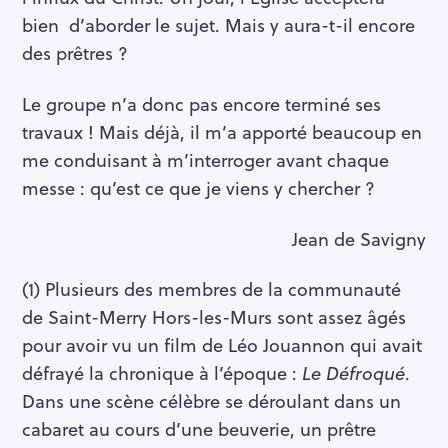
bien d’aborder le sujet. Mais y aura-t-il encore
des prêtres ?
Le groupe n’a donc pas encore terminé ses
travaux ! Mais déjà, il m’a apporté beaucoup en
me conduisant à m’interroger avant chaque
messe : qu’est ce que je viens y chercher ?
Jean de Savigny
(1) Plusieurs des membres de la communauté
S
de Saint-Merry Hors-les-Murs sont assez âgés
e
pour avoir vu un film de Léo Jouannon qui avait
a
défrayé la chronique à l’époque :
Le Défroqué
.
r
c
Dans une scène célèbre se déroulant dans un
h
cabaret au cours d’une beuverie, un prêtre
f