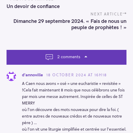
o
Un devoir de confiance
s
t
NEXT ARTICLE
n
Dimanche 29 septembre 2024. « Fais de nous un
a
peuple de prophètes ! »
v
i
g
a
t
2 comments
i
o
n
18 OCTOBER 2024 AT 16H18
d'annoville
A Caen nous avons » osé » une eucharistie « revisitée »
!Cela fait maintenant 8 mois que nous célébrons une fois
par mois une messe autrement. Inspirée de celles de ST
MERRY
où l’on découvre des mots nouveaux pour dire la foi. (
entre autres de nouveaux crédos et de nouveaux notre
père ) …
où l’on vit une liturgie simplifiée et centrée sur l’essentiel.