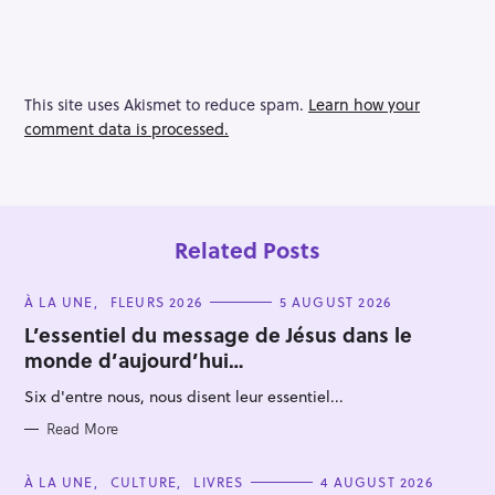
This site uses Akismet to reduce spam.
Learn how your
comment data is processed.
Related Posts
C
À LA UNE
FLEURS 2026
5 AUGUST 2026
A
T
L’essentiel du message de Jésus dans le
E
monde d’aujourd’hui…
G
O
R
Six d'entre nous, nous disent leur essentiel...
I
E
S
Read More
C
À LA UNE
CULTURE
LIVRES
4 AUGUST 2026