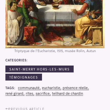
Triptyque de l’Eucharistie, 1515, musée Rolin, Autun
CATEGORIES
SAINT-MERRY HORS-LES-MURS
TÉMOIGNAGES
communauté
eucharistie
présence réelle
TAGS
rené girard
rites
sacrifice
teilhard de chardin
P
PREVIOUS ARTICLE