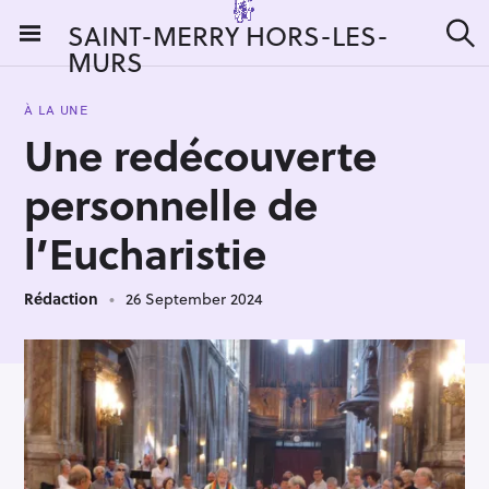
S
SAINT-MERRY HORS-LES-
k
MURS
S
i
e
a
p
r
À LA UNE
t
c
Une redécouverte
h
o
c
personnelle de
o
n
l’Eucharistie
t
e
Rédaction
26 September 2024
n
t