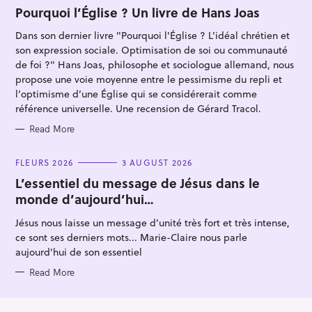
A
T
Pourquoi l’Église ? Un livre de Hans Joas
E
G
Dans son dernier livre "Pourquoi l'Église ? L’idéal chrétien et
O
R
son expression sociale. Optimisation de soi ou communauté
I
E
de foi ?" Hans Joas, philosophe et sociologue allemand, nous
S
propose une voie moyenne entre le pessimisme du repli et
l’optimisme d’une Église qui se considérerait comme
référence universelle. Une recension de Gérard Tracol.
Read More
C
FLEURS 2026
3 AUGUST 2026
A
T
L’essentiel du message de Jésus dans le
E
monde d’aujourd’hui…
G
O
R
Jésus nous laisse un message d’unité très fort et très intense,
I
E
ce sont ses derniers mots... Marie-Claire nous parle
S
aujourd'hui de son essentiel
Read More