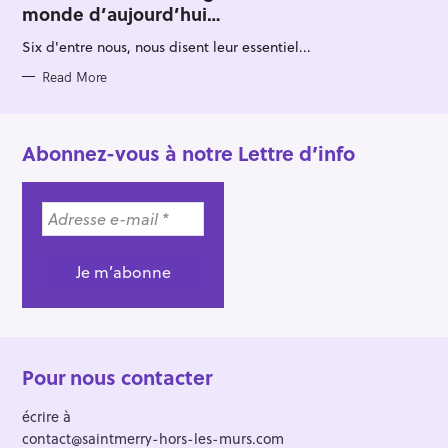
monde d’aujourd’hui…
G
O
R
Six d'entre nous, nous disent leur essentiel...
I
E
S
Read More
Abonnez-vous à notre Lettre d’info
Pour nous contacter
écrire à
contact@saintmerry-hors-les-murs.com