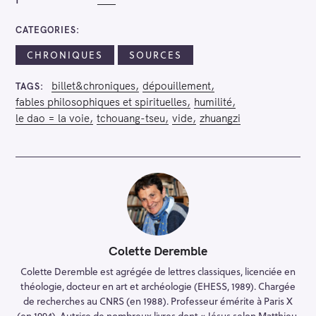
CATEGORIES
CHRONIQUES
SOURCES
billet&chroniques
dépouillement
TAGS
fables philosophiques et spirituelles
humilité
le dao = la voie
tchouang-tseu
vide
zhuangzi
Colette Deremble
Colette Deremble est agrégée de lettres classiques, licenciée en
théologie, docteur en art et archéologie (EHESS, 1989). Chargée
de recherches au CNRS (en 1988). Professeur émérite à Paris X
(en 1994). Autrice de nombreux livres dont « Jésus selon Matthieu.