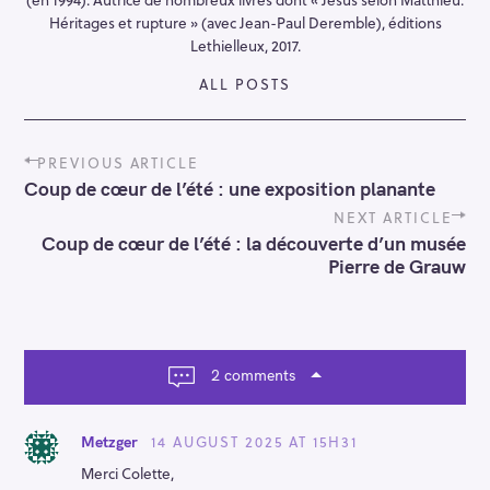
Héritages et rupture » (avec Jean-Paul Deremble), éditions
Lethielleux, 2017.
ALL POSTS
P
PREVIOUS ARTICLE
o
Coup de cœur de l’été : une exposition planante
s
t
NEXT ARTICLE
n
Coup de cœur de l’été : la découverte d’un musée
a
Pierre de Grauw
v
i
g
a
t
2 comments
i
o
n
14 AUGUST 2025 AT 15H31
Metzger
Merci Colette,