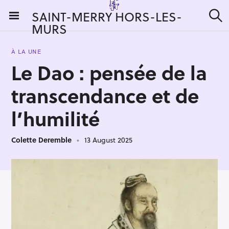
S
SAINT-MERRY HORS-LES-
k
MURS
S
i
e
a
p
r
À LA UNE
t
c
Le Dao : pensée de la
h
o
c
transcendance et de
o
n
l’humilité
t
e
Colette Deremble
13 August 2025
n
t