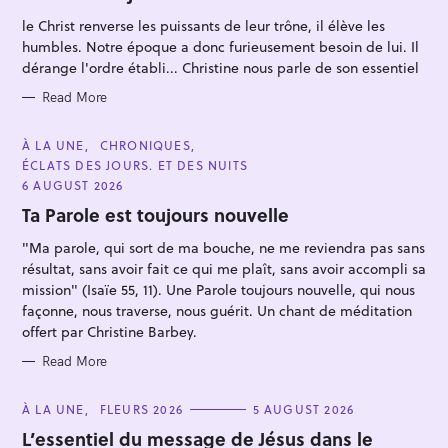
O
R
le Christ renverse les puissants de leur trône, il élève les
I
E
humbles. Notre époque a donc furieusement besoin de lui. Il
S
dérange l'ordre établi... Christine nous parle de son essentiel
Read More
C
À LA UNE
CHRONIQUES
A
ÉCLATS DES JOURS. ET DES NUITS
T
E
6 AUGUST 2026
G
O
Ta Parole est toujours nouvelle
R
I
"Ma parole, qui sort de ma bouche, ne me reviendra pas sans
E
S
résultat, sans avoir fait ce qui me plaît, sans avoir accompli sa
mission" (Isaïe 55, 11). Une Parole toujours nouvelle, qui nous
façonne, nous traverse, nous guérit. Un chant de méditation
offert par Christine Barbey.
Read More
C
À LA UNE
FLEURS 2026
5 AUGUST 2026
A
T
L’essentiel du message de Jésus dans le
E