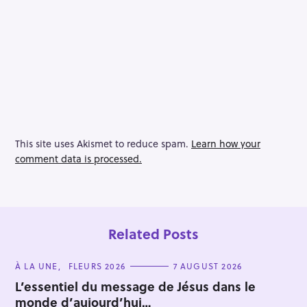
This site uses Akismet to reduce spam.
Learn how your
comment data is processed.
Related Posts
C
À LA UNE
FLEURS 2026
7 AUGUST 2026
A
T
L’essentiel du message de Jésus dans le
E
monde d’aujourd’hui…
G