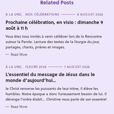
Related Posts
e
a
C
À LA UNE
NOS CÉLÉBRATIONS
8 AUGUST 2026
A
r
T
Prochaine célébration, en visio : dimanche 9
c
E
août à 11 h
G
h
O
R
Vous êtes tous invités à venir célébrer lors de la Rencontre
f
I
E
autour la Parole. Lecture des textes de la liturgie du jour,
o
S
partages, chants, prières et images.
r
Read More
:
C
À LA UNE
FLEURS 2026
7 AUGUST 2026
A
T
L’essentiel du message de Jésus dans le
E
monde d’aujourd’hui…
G
O
R
le Christ renverse les puissants de leur trône, il élève les
I
E
humbles. Notre époque a donc furieusement besoin de lui. Il
S
dérange l'ordre établi... Christine nous parle de son essentiel
Read More