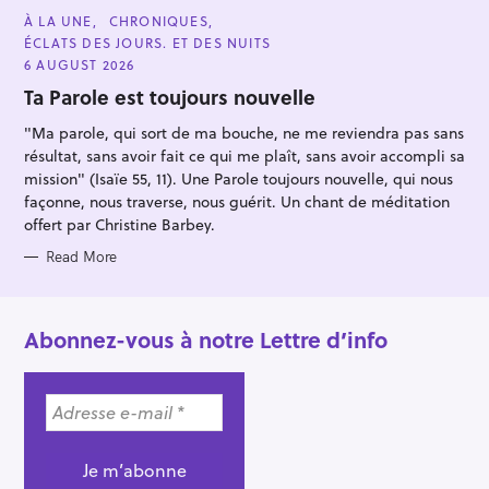
C
À LA UNE
CHRONIQUES
A
ÉCLATS DES JOURS. ET DES NUITS
T
E
6 AUGUST 2026
G
O
Ta Parole est toujours nouvelle
R
I
"Ma parole, qui sort de ma bouche, ne me reviendra pas sans
E
S
résultat, sans avoir fait ce qui me plaît, sans avoir accompli sa
mission" (Isaïe 55, 11). Une Parole toujours nouvelle, qui nous
façonne, nous traverse, nous guérit. Un chant de méditation
offert par Christine Barbey.
Read More
Abonnez-vous à notre Lettre d’info