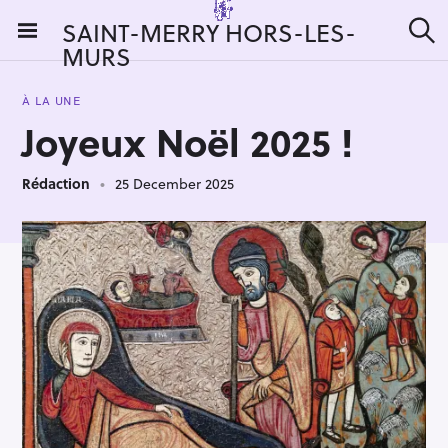
S
SAINT-MERRY HORS-LES-
k
MURS
S
i
e
a
p
r
À LA UNE
t
c
Joyeux Noël 2025 !
h
o
c
Rédaction
25 December 2025
o
n
t
e
n
t