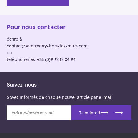
Pour nous contacter
écrire à
contact@saintmerry-hors-les-murs.com
ou
téléphoner au +33 (0)9 72 12 04 96
Suivez-nous !
Soyez informés de chaque nouvel article par e-mail
v
Je m'inscris
o
t
r
e