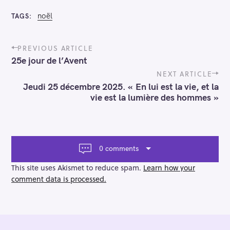
noël
TAGS
P
PREVIOUS ARTICLE
o
25e jour de l’Avent
s
t
NEXT ARTICLE
n
Jeudi 25 décembre 2025. « En lui est la vie, et la
a
vie est la lumière des hommes »
v
i
g
a
t
0 comments
i
o
This site uses Akismet to reduce spam.
Learn how your
n
comment data is processed.
S