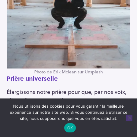
Photo de Erik Mclean sur Unsplash
Prière universelle
Élargissons notre prière pour que, par nos voix,
elle se fasse universelle
Nous utilisons des cookies pour vous garantir la meilleure
expérience sur notre site web. Si vous continuez à utiliser ce
♫ Refrain
site, nous supposerons que vous en êtes satisfait.
Que ton amour, Seigneur, soit sur nous
OK
Comme notre espoir est en toi
!