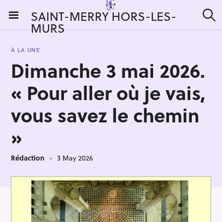
S
SAINT-MERRY HORS-LES-
k
MURS
S
i
e
a
p
r
À LA UNE
t
c
Dimanche 3 mai 2026.
h
o
c
« Pour aller où je vais,
o
n
vous savez le chemin
t
»
e
n
t
Rédaction
3 May 2026