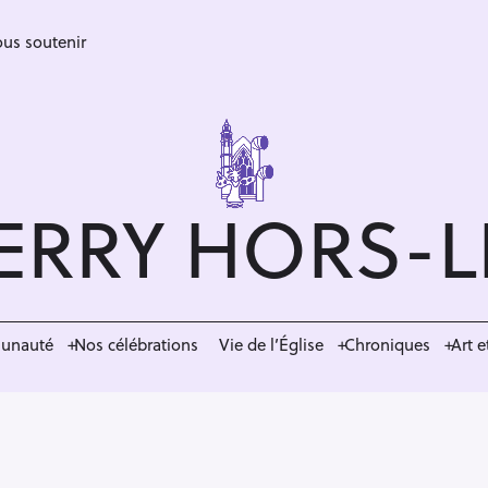
us soutenir
ERRY HORS-
munauté
Nos célébrations
Vie de l’Église
Chroniques
Art e