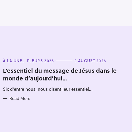
C
À LA UNE
FLEURS 2026
5 AUGUST 2026
A
T
L’essentiel du message de Jésus dans le
E
monde d’aujourd’hui…
G
O
R
Six d'entre nous, nous disent leur essentiel...
I
E
S
Read More