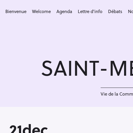
S
k
Bienvenue
Welcome
Agenda
Lettre d’info
Débats
No
i
p
t
o
c
SAINT-M
o
n
t
e
<
n
Vie de la Com
t
21dec