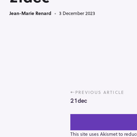
Jean-Marie Renard
3 December 2023
P
PREVIOUS ARTICLE
o
21dec
s
t
n
a
v
This site uses Akismet to redu