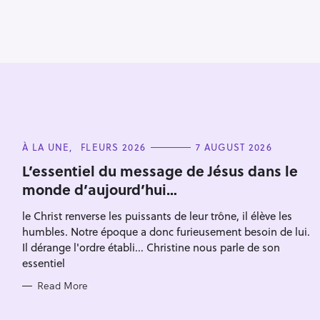
i
g
a
t
i
o
n
C
À LA UNE
FLEURS 2026
7 AUGUST 2026
A
S
T
L’essentiel du message de Jésus dans le
E
e
monde d’aujourd’hui…
G
O
a
R
le Christ renverse les puissants de leur trône, il élève les
I
r
E
humbles. Notre époque a donc furieusement besoin de lui.
S
c
Il dérange l'ordre établi... Christine nous parle de son
h
essentiel
f
Read More
o
r