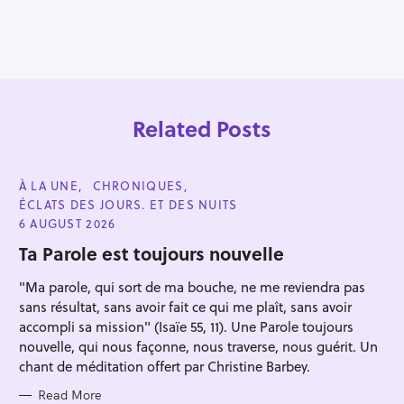
Related Posts
C
À LA UNE
CHRONIQUES
A
ÉCLATS DES JOURS. ET DES NUITS
T
E
6 AUGUST 2026
G
O
Ta Parole est toujours nouvelle
R
I
"Ma parole, qui sort de ma bouche, ne me reviendra pas
E
S
sans résultat, sans avoir fait ce qui me plaît, sans avoir
Press Esc to cancel.
accompli sa mission" (Isaïe 55, 11). Une Parole toujours
nouvelle, qui nous façonne, nous traverse, nous guérit. Un
chant de méditation offert par Christine Barbey.
Read More