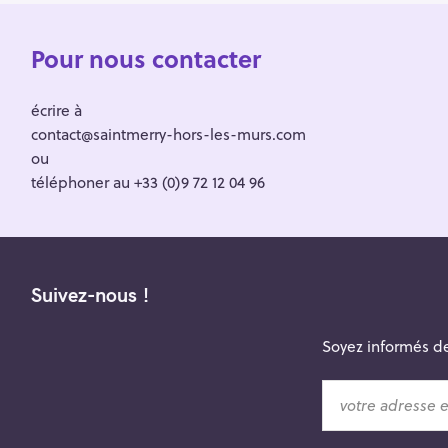
Pour nous contacter
écrire à
contact@saintmerry-hors-les-murs.com
ou
téléphoner au +33 (0)9 72 12 04 96
Suivez-nous !
Soyez informés de
v
o
t