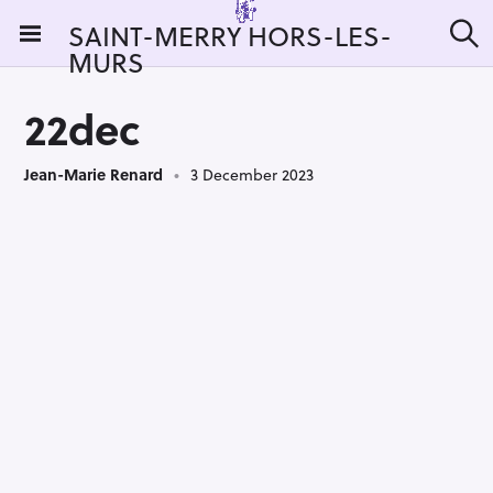
S
SAINT-MERRY HORS-LES-
k
MURS
S
i
e
a
p
r
22dec
t
c
h
o
Jean-Marie Renard
3 December 2023
c
o
n
t
e
n
t