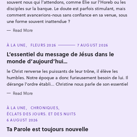
E
souvent nous qui l'attendons, comme Elie sur l'Horeb ou les
S
disciples sur la barque. Le doute est parfois stimulant, mais
comment avancerions-nous sans confiance en sa venue, sous
une forme souvent inattendue ?
Read More
C
À LA UNE
FLEURS 2026
7 AUGUST 2026
A
S
T
L’essentiel du message de Jésus dans le
E
e
monde d’aujourd’hui…
G
a
O
R
le Christ renverse les puissants de leur trône, il élève les
r
I
E
humbles. Notre époque a donc furieusement besoin de lui. Il
c
S
dérange l'ordre établi... Christine nous parle de son essentiel
h
Read More
f
o
C
À LA UNE
CHRONIQUES
r
A
ÉCLATS DES JOURS. ET DES NUITS
T
:
E
6 AUGUST 2026
G
O
Ta Parole est toujours nouvelle
R
I