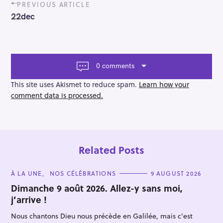
P
PREVIOUS ARTICLE
o
22dec
s
t
n
a
v
0 comments
i
g
This site uses Akismet to reduce spam.
Learn how your
a
comment data is processed.
t
i
o
n
Related Posts
C
À LA UNE
NOS CÉLÉBRATIONS
9 AUGUST 2026
A
T
Dimanche 9 août 2026. Allez-y sans moi,
E
j’arrive !
G
O
R
Nous chantons Dieu nous précède en Galilée, mais c'est
I