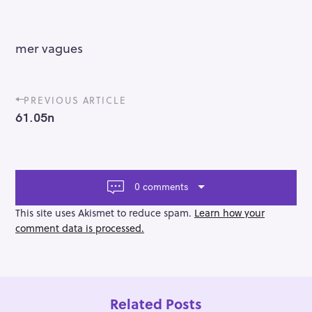
mer vagues
P
PREVIOUS ARTICLE
o
61.05n
s
t
n
a
v
0 comments
i
g
This site uses Akismet to reduce spam.
Learn how your
a
comment data is processed.
t
i
o
n
Related Posts