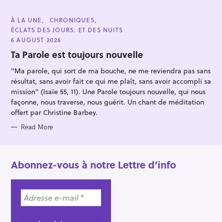
:
C
À LA UNE
CHRONIQUES
A
ÉCLATS DES JOURS. ET DES NUITS
T
E
6 AUGUST 2026
G
O
Ta Parole est toujours nouvelle
R
I
"Ma parole, qui sort de ma bouche, ne me reviendra pas sans
E
S
résultat, sans avoir fait ce qui me plaît, sans avoir accompli sa
mission" (Isaïe 55, 11). Une Parole toujours nouvelle, qui nous
façonne, nous traverse, nous guérit. Un chant de méditation
offert par Christine Barbey.
Read More
Abonnez-vous à notre Lettre d’info