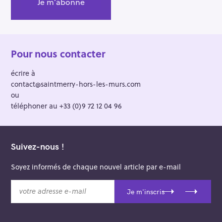
Pour nous contacter
écrire à
contact@saintmerry-hors-les-murs.com
ou
téléphoner au +33 (0)9 72 12 04 96
Suivez-nous !
Soyez informés de chaque nouvel article par e-mail
v
Je m'inscris
o
t
r