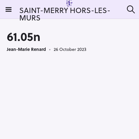
S
SAINT-MERRY HORS-LES-
k
MURS
S
i
e
a
p
r
61.05n
t
c
h
o
Jean-Marie Renard
26 October 2023
c
o
n
t
e
n
t