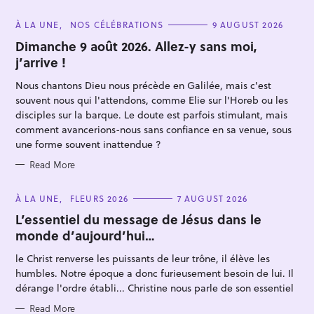
C
À LA UNE
NOS CÉLÉBRATIONS
9 AUGUST 2026
A
T
Dimanche 9 août 2026. Allez-y sans moi,
E
j’arrive !
G
O
R
Nous chantons Dieu nous précède en Galilée, mais c'est
I
E
souvent nous qui l'attendons, comme Elie sur l'Horeb ou les
S
disciples sur la barque. Le doute est parfois stimulant, mais
comment avancerions-nous sans confiance en sa venue, sous
une forme souvent inattendue ?
S
Read More
e
a
C
À LA UNE
FLEURS 2026
7 AUGUST 2026
A
r
T
L’essentiel du message de Jésus dans le
E
c
monde d’aujourd’hui…
G
O
h
R
le Christ renverse les puissants de leur trône, il élève les
I
f
E
humbles. Notre époque a donc furieusement besoin de lui. Il
S
o
dérange l'ordre établi... Christine nous parle de son essentiel
r
Read More