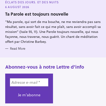
A
ÉCLATS DES JOURS. ET DES NUITS
T
E
6 AUGUST 2026
G
O
Ta Parole est toujours nouvelle
R
I
"Ma parole, qui sort de ma bouche, ne me reviendra pas sans
E
S
résultat, sans avoir fait ce qui me plaît, sans avoir accompli sa
mission" (Isaïe 55, 11). Une Parole toujours nouvelle, qui nous
façonne, nous traverse, nous guérit. Un chant de méditation
offert par Christine Barbey.
Read More
Abonnez-vous à notre Lettre d’info