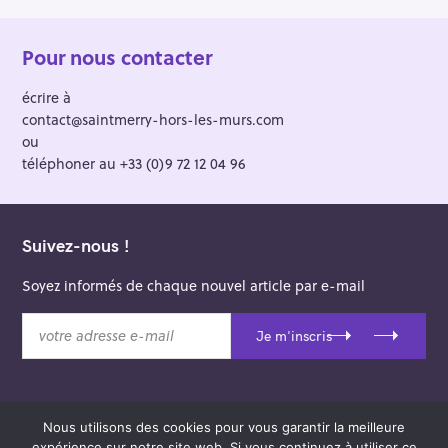
Pour nous contacter
écrire à
contact@saintmerry-hors-les-murs.com
ou
téléphoner au +33 (0)9 72 12 04 96
Suivez-nous !
Soyez informés de chaque nouvel article par e-mail
v
Je m'inscris
o
t
r
e
Nous utilisons des cookies pour vous garantir la meilleure
a
© 2026 Saint-Merry Hors-les-Murs.
expérience sur notre site web. Si vous continuez à utiliser ce