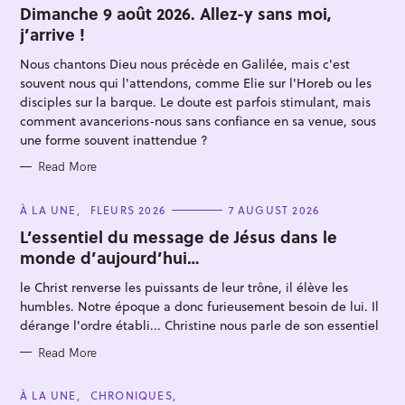
T
Dimanche 9 août 2026. Allez-y sans moi,
E
j’arrive !
G
O
R
Nous chantons Dieu nous précède en Galilée, mais c'est
I
E
souvent nous qui l'attendons, comme Elie sur l'Horeb ou les
S
disciples sur la barque. Le doute est parfois stimulant, mais
comment avancerions-nous sans confiance en sa venue, sous
une forme souvent inattendue ?
Read More
S
e
C
À LA UNE
FLEURS 2026
7 AUGUST 2026
A
a
T
L’essentiel du message de Jésus dans le
E
r
monde d’aujourd’hui…
G
O
c
R
le Christ renverse les puissants de leur trône, il élève les
I
h
E
humbles. Notre époque a donc furieusement besoin de lui. Il
S
f
dérange l'ordre établi... Christine nous parle de son essentiel
o
Read More
r
:
C
À LA UNE
CHRONIQUES