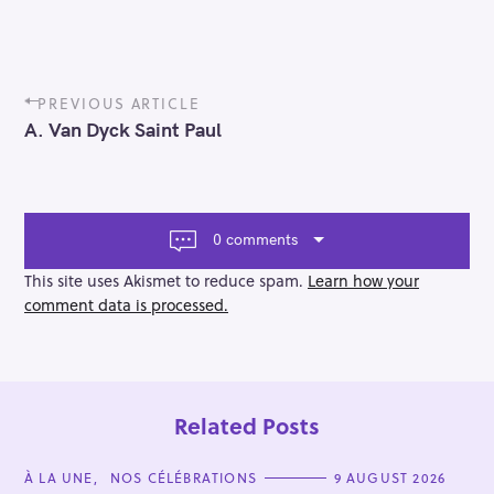
P
PREVIOUS ARTICLE
o
A. Van Dyck Saint Paul
s
t
n
a
v
0 comments
i
g
This site uses Akismet to reduce spam.
Learn how your
a
comment data is processed.
t
i
o
n
Related Posts
C
À LA UNE
NOS CÉLÉBRATIONS
9 AUGUST 2026
A