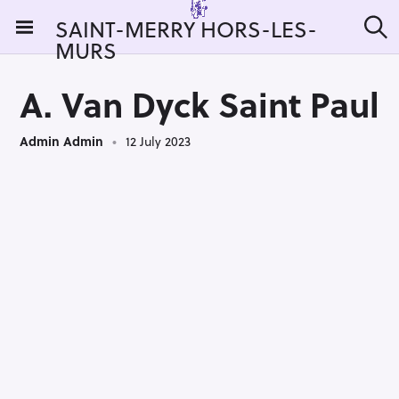
S
SAINT-MERRY HORS-LES-
k
MURS
S
i
e
a
p
r
A. Van Dyck Saint Paul
t
c
h
o
Admin Admin
12 July 2023
c
o
n
t
e
n
t