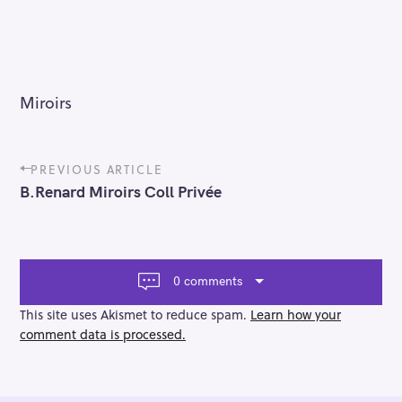
Miroirs
P
PREVIOUS ARTICLE
o
B.Renard Miroirs Coll Privée
s
t
n
a
v
0 comments
i
g
This site uses Akismet to reduce spam.
Learn how your
a
comment data is processed.
t
i
o
n