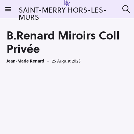
S
SAINT-MERRY HORS-LES-
k
MURS
S
i
e
a
p
r
B.Renard Miroirs Coll
t
c
h
o
Privée
c
o
Jean-Marie Renard
25 August 2023
n
t
e
n
t