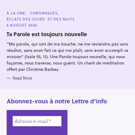
:
C
À LA UNE
CHRONIQUES
A
ÉCLATS DES JOURS. ET DES NUITS
T
E
6 AUGUST 2026
G
O
Ta Parole est toujours nouvelle
R
I
"Ma parole, qui sort de ma bouche, ne me reviendra pas sans
E
S
résultat, sans avoir fait ce qui me plaît, sans avoir accompli sa
mission" (Isaïe 55, 11). Une Parole toujours nouvelle, qui nous
façonne, nous traverse, nous guérit. Un chant de méditation
offert par Christine Barbey.
Read More
Abonnez-vous à notre Lettre d’info