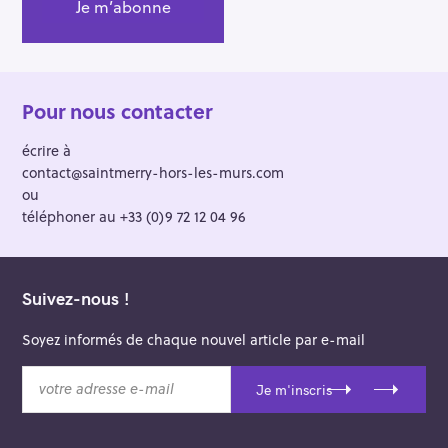
Pour nous contacter
écrire à
contact@saintmerry-hors-les-murs.com
ou
téléphoner au +33 (0)9 72 12 04 96
Suivez-nous !
Soyez informés de chaque nouvel article par e-mail
v
Je m'inscris
o
t
r