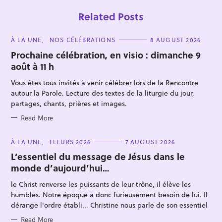
Related Posts
C
À LA UNE
NOS CÉLÉBRATIONS
8 AUGUST 2026
A
T
Prochaine célébration, en visio : dimanche 9
E
août à 11 h
G
O
R
Vous êtes tous invités à venir célébrer lors de la Rencontre
I
E
autour la Parole. Lecture des textes de la liturgie du jour,
S
partages, chants, prières et images.
S
Read More
e
a
C
À LA UNE
FLEURS 2026
7 AUGUST 2026
A
r
T
L’essentiel du message de Jésus dans le
E
c
monde d’aujourd’hui…
G
O
h
R
le Christ renverse les puissants de leur trône, il élève les
I
f
E
humbles. Notre époque a donc furieusement besoin de lui. Il
S
o
dérange l'ordre établi... Christine nous parle de son essentiel
r
Read More