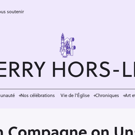
us soutenir
ERRY HORS-
munauté
Nos célébrations
Vie de l’Église
Chroniques
Art e
n Compagne on Un