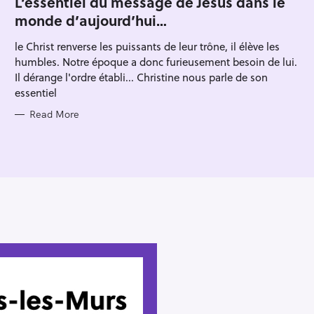
L’essentiel du message de Jésus dans le
Press Esc to cancel.
E
monde d’aujourd’hui…
G
O
R
le Christ renverse les puissants de leur trône, il élève les
I
E
humbles. Notre époque a donc furieusement besoin de lui.
S
Il dérange l'ordre établi... Christine nous parle de son
essentiel
Read More