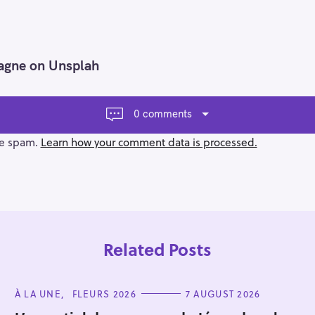
agne on Unsplah
0 comments
ce spam.
Learn how your comment data is processed.
Related Posts
C
À LA UNE
FLEURS 2026
7 AUGUST 2026
A
T