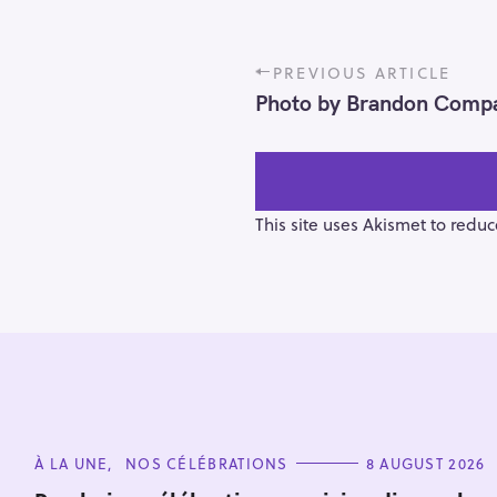
P
PREVIOUS ARTICLE
o
Photo by Brandon Comp
s
t
n
a
v
This site uses Akismet to redu
i
g
a
t
i
S
o
e
n
a
r
C
À LA UNE
NOS CÉLÉBRATIONS
8 AUGUST 2026
A
c
T