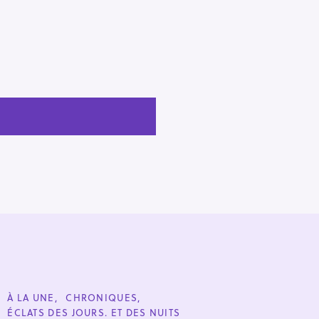
C
À LA UNE
CHRONIQUES
A
ÉCLATS DES JOURS. ET DES NUITS
T