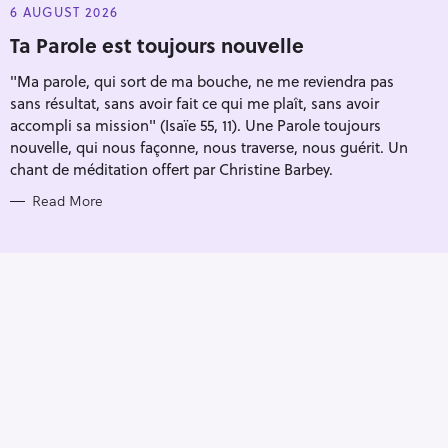
E
6 AUGUST 2026
G
O
Ta Parole est toujours nouvelle
R
I
"Ma parole, qui sort de ma bouche, ne me reviendra pas
E
S
sans résultat, sans avoir fait ce qui me plaît, sans avoir
accompli sa mission" (Isaïe 55, 11). Une Parole toujours
nouvelle, qui nous façonne, nous traverse, nous guérit. Un
chant de méditation offert par Christine Barbey.
Read More