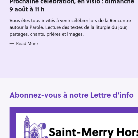
Prochaine célébration, en visio : dimanche
E
h
9 août à 11 h
G
O
f
R
Vous êtes tous invités à venir célébrer lors de la Rencontre
I
o
E
autour la Parole. Lecture des textes de la liturgie du jour,
S
r
partages, chants, prières et images.
:
Read More
Abonnez-vous à notre Lettre d’info