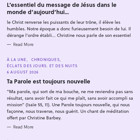
T
L’essentiel du message de Jésus dans le
E
monde d’aujourd’hui…
G
O
R
le Christ renverse les puissants de leur trône, il élève les
I
E
humbles. Notre époque a donc furieusement besoin de lui. Il
S
dérange l'ordre établi... Christine nous parle de son essentiel
Read More
S
e
C
À LA UNE
CHRONIQUES
A
ÉCLATS DES JOURS. ET DES NUITS
a
T
E
6 AUGUST 2026
r
G
O
Ta Parole est toujours nouvelle
c
R
I
h
"Ma parole, qui sort de ma bouche, ne me reviendra pas sans
E
S
f
résultat, sans avoir fait ce qui me plaît, sans avoir accompli sa
mission" (Isaïe 55, 11). Une Parole toujours nouvelle, qui nous
o
façonne, nous traverse, nous guérit. Un chant de méditation
r
offert par Christine Barbey.
:
Read More