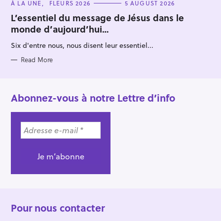
C
À LA UNE
FLEURS 2026
5 AUGUST 2026
A
T
L’essentiel du message de Jésus dans le
E
monde d’aujourd’hui…
G
O
R
Six d'entre nous, nous disent leur essentiel...
I
E
S
Read More
Abonnez-vous à notre Lettre d’info
Pour nous contacter