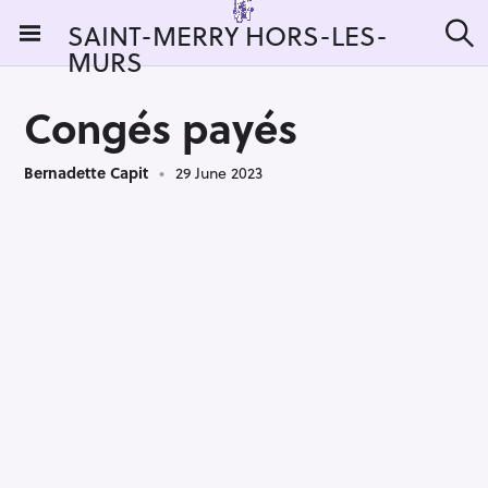
S
SAINT-MERRY HORS-LES-
k
MURS
S
i
e
a
p
r
Congés payés
t
c
h
o
Bernadette Capit
29 June 2023
c
o
n
t
e
n
t