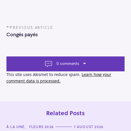
P
PREVIOUS ARTICLE
o
Congés payés
s
t
n
a
v
0 comments
i
g
This site uses Akismet to reduce spam.
Learn how your
a
comment data is processed.
t
i
o
n
Related Posts
C
À LA UNE
FLEURS 2026
7 AUGUST 2026
A