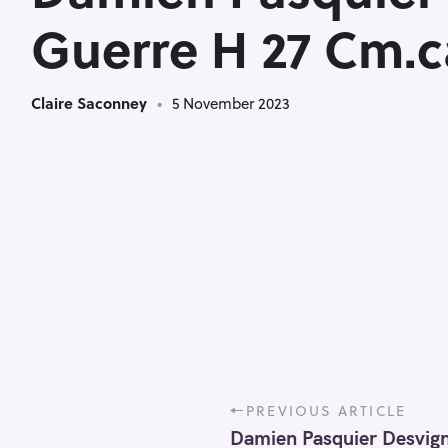
<
Guerre H 27 Cm.
Claire Saconney
5 November 2023
P
PREVIOUS ARTICLE
o
Damien Pasquier Desvign