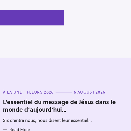
C
À LA UNE
FLEURS 2026
5 AUGUST 2026
A
T
L’essentiel du message de Jésus dans le
E
monde d’aujourd’hui…
G
O
R
Six d'entre nous, nous disent leur essentiel...
I
E
S
Read More