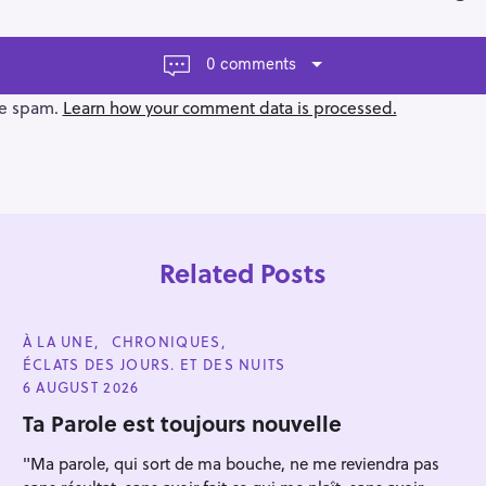
0 comments
ce spam.
Learn how your comment data is processed.
Related Posts
C
À LA UNE
CHRONIQUES
A
ÉCLATS DES JOURS. ET DES NUITS
T
E
6 AUGUST 2026
G
O
Ta Parole est toujours nouvelle
R
Press Esc to cancel.
I
"Ma parole, qui sort de ma bouche, ne me reviendra pas
E
S