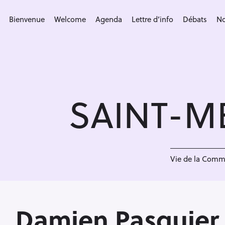
S
k
Bienvenue
Welcome
Agenda
Lettre d’info
Débats
No
i
p
t
o
c
SAINT-M
o
n
t
e
n
Vie de la Com
t
Damien Pasquier 