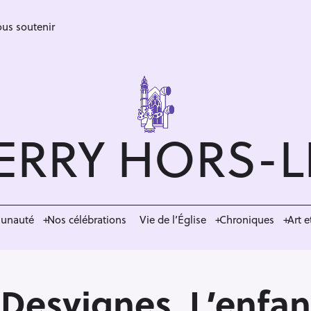
us soutenir
ERRY HORS-
munauté
Nos célébrations
Vie de l’Église
Chroniques
Art e
Desvignes, L’enfa