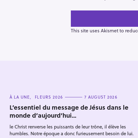
s
t
n
a
v
This site uses Akismet to redu
i
g
a
t
i
o
n
S
e
C
À LA UNE
FLEURS 2026
7 AUGUST 2026
A
a
T
L’essentiel du message de Jésus dans le
E
r
monde d’aujourd’hui…
G
O
c
R
le Christ renverse les puissants de leur trône, il élève les
I
h
E
humbles. Notre époque a donc furieusement besoin de lui.
S
f