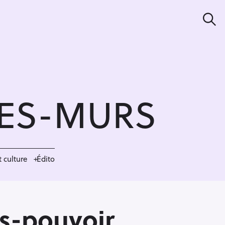
S
e
a
r
c
h
LES-MURS
t culture
Édito
es-pouvoir