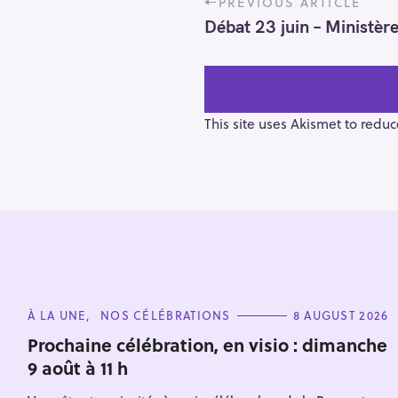
PREVIOUS ARTICLE
o
Débat 23 juin – Ministè
s
t
n
a
v
This site uses Akismet to redu
i
g
a
t
i
o
S
n
e
C
À LA UNE
NOS CÉLÉBRATIONS
8 AUGUST 2026
a
A
T
r
Prochaine célébration, en visio : dimanche
E
9 août à 11 h
c
G
O
h
R