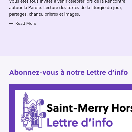
Vous êtes tous invités à venir célébrer lors de la Rencontre
I
f
E
autour la Parole. Lecture des textes de la liturgie du jour,
S
o
partages, chants, prières et images.
r
Read More
:
Abonnez-vous à notre Lettre d’info