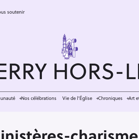
us soutenir
ERRY HORS-
munauté
Nos célébrations
Vie de l’Église
Chroniques
Art e
Ministères-charism