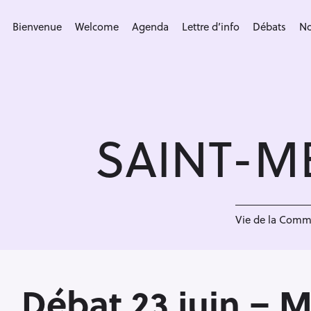
S
k
Bienvenue
Welcome
Agenda
Lettre d’info
Débats
No
i
p
t
o
c
SAINT-M
o
n
t
e
<
n
Vie de la Com
t
Débat 23 juin – 