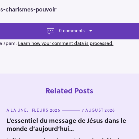
res-charismes-pouvoir
0 comments
ce spam.
Learn how your comment data is processed.
Related Posts
C
À LA UNE
FLEURS 2026
7 AUGUST 2026
A
T
L’essentiel du message de Jésus dans le
E
monde d’aujourd’hui…
G
Press Esc to cancel.
O
R