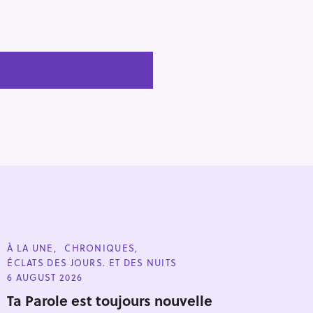
C
À LA UNE
CHRONIQUES
A
ÉCLATS DES JOURS. ET DES NUITS
T
E
6 AUGUST 2026
G
O
Ta Parole est toujours nouvelle
R