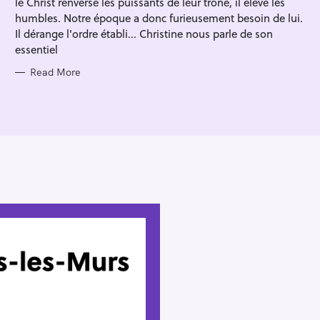
le Christ renverse les puissants de leur trône, il élève les
I
E
humbles. Notre époque a donc furieusement besoin de lui.
S
Il dérange l'ordre établi... Christine nous parle de son
essentiel
Read More