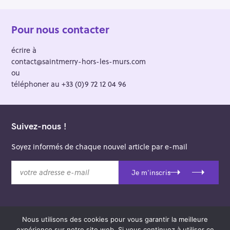
Pour nous contacter
écrire à
contact@saintmerry-hors-les-murs.com
ou
téléphoner au +33 (0)9 72 12 04 96
Suivez-nous !
Soyez informés de chaque nouvel article par e-mail
v
Je m'inscris
o
t
r
e
Nous utilisons des cookies pour vous garantir la meilleure
a
© 2026 Saint-Merry Hors-les-Murs.
expérience sur notre site web. Si vous continuez à utiliser ce