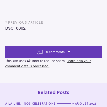
P
PREVIOUS ARTICLE
o
DSC_0362
s
t
n
a
v
0 comments
i
g
This site uses Akismet to reduce spam.
Learn how your
a
comment data is processed.
t
i
o
n
Related Posts
C
À LA UNE
NOS CÉLÉBRATIONS
9 AUGUST 2026
A