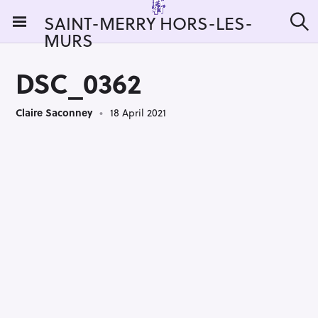
S
SAINT-MERRY HORS-LES-
k
MURS
S
i
e
a
p
r
DSC_0362
t
c
h
o
Claire Saconney
18 April 2021
c
o
n
t
e
n
t