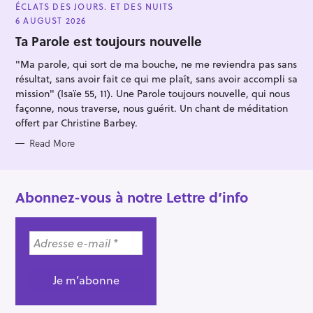
A
ÉCLATS DES JOURS. ET DES NUITS
T
E
6 AUGUST 2026
G
O
Ta Parole est toujours nouvelle
R
I
"Ma parole, qui sort de ma bouche, ne me reviendra pas sans
E
S
résultat, sans avoir fait ce qui me plaît, sans avoir accompli sa
mission" (Isaïe 55, 11). Une Parole toujours nouvelle, qui nous
façonne, nous traverse, nous guérit. Un chant de méditation
offert par Christine Barbey.
Read More
Abonnez-vous à notre Lettre d’info