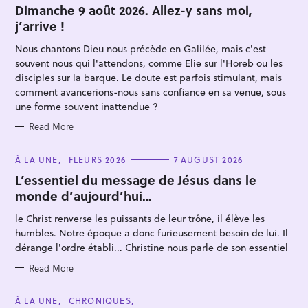
T
Dimanche 9 août 2026. Allez-y sans moi,
E
j’arrive !
G
O
R
Nous chantons Dieu nous précède en Galilée, mais c'est
I
E
souvent nous qui l'attendons, comme Elie sur l'Horeb ou les
S
disciples sur la barque. Le doute est parfois stimulant, mais
comment avancerions-nous sans confiance en sa venue, sous
une forme souvent inattendue ?
Read More
S
e
C
À LA UNE
FLEURS 2026
7 AUGUST 2026
A
a
T
L’essentiel du message de Jésus dans le
E
r
monde d’aujourd’hui…
G
O
c
R
le Christ renverse les puissants de leur trône, il élève les
I
h
E
humbles. Notre époque a donc furieusement besoin de lui. Il
S
f
dérange l'ordre établi... Christine nous parle de son essentiel
o
Read More
r
:
C
À LA UNE
CHRONIQUES