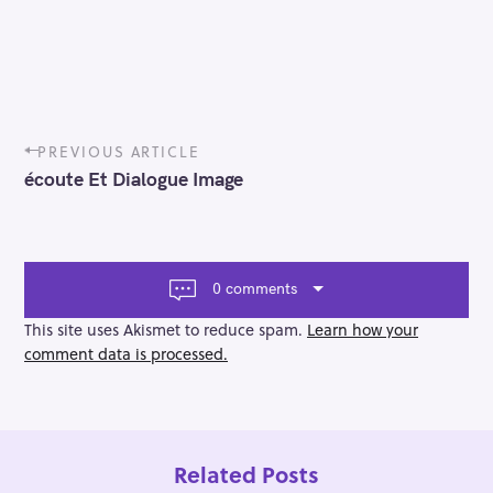
P
PREVIOUS ARTICLE
o
écoute Et Dialogue Image
s
t
n
a
v
0 comments
i
g
This site uses Akismet to reduce spam.
Learn how your
a
comment data is processed.
t
i
o
n
Related Posts