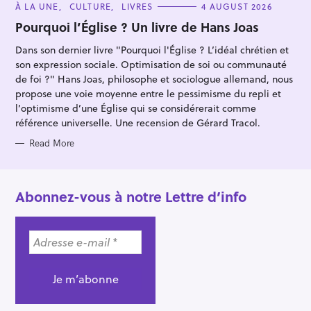
C
À LA UNE
CULTURE
LIVRES
4 AUGUST 2026
A
T
Pourquoi l’Église ? Un livre de Hans Joas
E
G
Dans son dernier livre "Pourquoi l'Église ? L’idéal chrétien et
O
R
son expression sociale. Optimisation de soi ou communauté
I
E
de foi ?" Hans Joas, philosophe et sociologue allemand, nous
S
propose une voie moyenne entre le pessimisme du repli et
l’optimisme d’une Église qui se considérerait comme
référence universelle. Une recension de Gérard Tracol.
Read More
Abonnez-vous à notre Lettre d’info