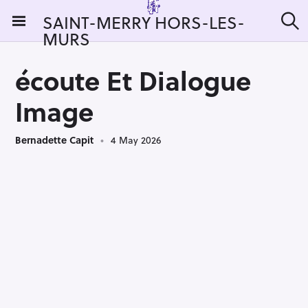
S
SAINT-MERRY HORS-LES-
k
MURS
S
i
e
a
p
r
écoute Et Dialogue
t
c
h
o
Image
c
o
Bernadette Capit
4 May 2026
n
t
e
n
t