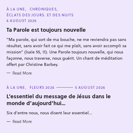
C
À LA UNE
CHRONIQUES
A
ÉCLATS DES JOURS. ET DES NUITS
T
E
6 AUGUST 2026
G
O
Ta Parole est toujours nouvelle
R
I
"Ma parole, qui sort de ma bouche, ne me reviendra pas sans
E
S
résultat, sans avoir fait ce qui me plaît, sans avoir accompli sa
mission" (Isaïe 55, 11). Une Parole toujours nouvelle, qui nous
façonne, nous traverse, nous guérit. Un chant de méditation
S
offert par Christine Barbey.
e
Read More
a
r
C
À LA UNE
FLEURS 2026
5 AUGUST 2026
c
A
T
L’essentiel du message de Jésus dans le
h
E
monde d’aujourd’hui…
G
f
O
R
Six d'entre nous, nous disent leur essentiel...
o
I
E
r
S
Read More
: