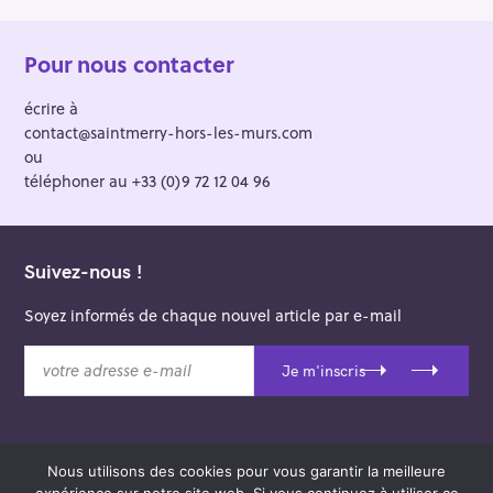
Pour nous contacter
écrire à
contact@saintmerry-hors-les-murs.com
ou
téléphoner au +33 (0)9 72 12 04 96
Suivez-nous !
Soyez informés de chaque nouvel article par e-mail
v
Je m'inscris
o
t
r
e
Nous utilisons des cookies pour vous garantir la meilleure
a
© 2026 Saint-Merry Hors-les-Murs.