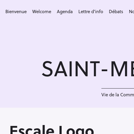
S
k
Bienvenue
Welcome
Agenda
Lettre d’info
Débats
No
i
p
t
o
c
SAINT-M
o
n
t
e
<
n
Vie de la Com
t
Escale Logo