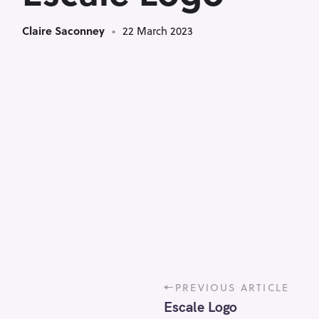
Claire Saconney
22 March 2023
P
PREVIOUS ARTICLE
o
Escale Logo
s