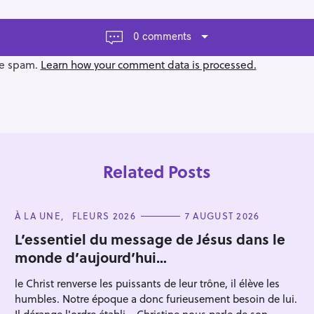
0 comments
ce spam.
Learn how your comment data is processed.
Related Posts
C
À LA UNE
FLEURS 2026
7 AUGUST 2026
A
T
L’essentiel du message de Jésus dans le
E
monde d’aujourd’hui…
G
O
R
Press Esc to cancel.
le Christ renverse les puissants de leur trône, il élève les
I
E
humbles. Notre époque a donc furieusement besoin de lui.
S
Il dérange l'ordre établi... Christine nous parle de son