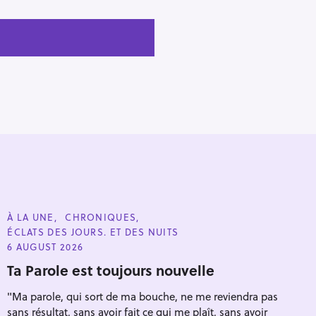
C
À LA UNE
CHRONIQUES
A
ÉCLATS DES JOURS. ET DES NUITS
T
E
6 AUGUST 2026
G
O
Ta Parole est toujours nouvelle
R
I
"Ma parole, qui sort de ma bouche, ne me reviendra pas
E
S
sans résultat, sans avoir fait ce qui me plaît, sans avoir