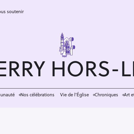
us soutenir
ERRY HORS-
munauté
Nos célébrations
Vie de l’Église
Chroniques
Art e