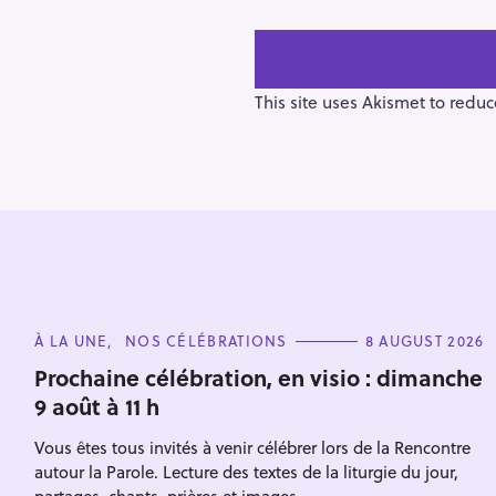
t
n
a
v
This site uses Akismet to redu
i
g
a
t
i
o
n
S
e
C
À LA UNE
NOS CÉLÉBRATIONS
8 AUGUST 2026
A
a
T
Prochaine célébration, en visio : dimanche
E
r
9 août à 11 h
G
O
c
R
Vous êtes tous invités à venir célébrer lors de la Rencontre
I
h
E
autour la Parole. Lecture des textes de la liturgie du jour,
S
f
partages, chants, prières et images.