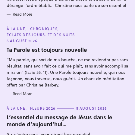
S
dérange l'ordre établi... Christine nous parle de son essentiel
Read More
C
À LA UNE
CHRONIQUES
A
S
ÉCLATS DES JOURS. ET DES NUITS
T
E
6 AUGUST 2026
e
G
O
Ta Parole est toujours nouvelle
a
R
I
r
"Ma parole, qui sort de ma bouche, ne me reviendra pas sans
E
S
c
résultat, sans avoir fait ce qui me plaît, sans avoir accompli sa
mission" (Isaïe 55, 11). Une Parole toujours nouvelle, qui nous
h
façonne, nous traverse, nous guérit. Un chant de méditation
f
offert par Christine Barbey.
o
Read More
r
:
C
À LA UNE
FLEURS 2026
5 AUGUST 2026
A
T
L’essentiel du message de Jésus dans le
E
monde d’aujourd’hui…
G
O
R
Six d'entre nous, nous disent leur essentiel...