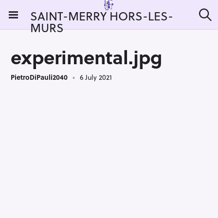
S
SAINT-MERRY HORS-LES-
k
MURS
S
i
e
a
p
r
experimental.jpg
t
c
h
o
PietroDiPauli2040
6 July 2021
c
o
n
t
e
n
t