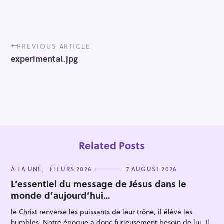
P
PREVIOUS ARTICLE
o
experimental.jpg
s
t
n
a
v
i
g
a
t
Related Posts
i
o
C
À LA UNE
FLEURS 2026
7 AUGUST 2026
n
A
T
L’essentiel du message de Jésus dans le
E
monde d’aujourd’hui…
G
O
R
le Christ renverse les puissants de leur trône, il élève les
I
E
humbles. Notre époque a donc furieusement besoin de lui. Il