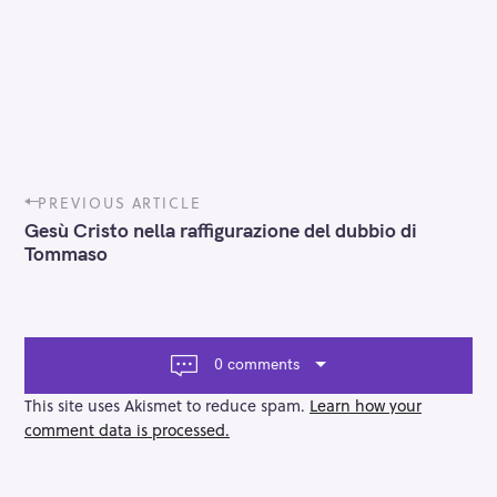
P
PREVIOUS ARTICLE
o
Gesù Cristo nella raffigurazione del dubbio di
s
Tommaso
t
n
a
v
i
0 comments
g
a
This site uses Akismet to reduce spam.
Learn how your
t
comment data is processed.
i
o
n