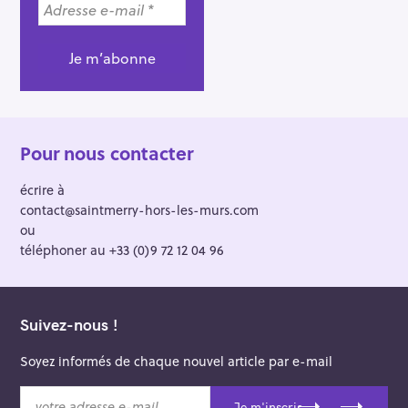
Pour nous contacter
écrire à
contact@saintmerry-hors-les-murs.com
ou
téléphoner au +33 (0)9 72 12 04 96
Suivez-nous !
Soyez informés de chaque nouvel article par e-mail
v
Je m'inscris