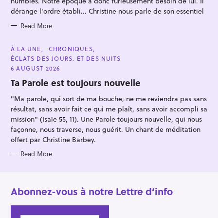
humbles. Notre époque a donc furieusement besoin de lui. Il
r
S
dérange l'ordre établi... Christine nous parle de son essentiel
:
Read More
C
À LA UNE
CHRONIQUES
A
ÉCLATS DES JOURS. ET DES NUITS
T
E
6 AUGUST 2026
G
O
Ta Parole est toujours nouvelle
R
I
"Ma parole, qui sort de ma bouche, ne me reviendra pas sans
E
S
résultat, sans avoir fait ce qui me plaît, sans avoir accompli sa
mission" (Isaïe 55, 11). Une Parole toujours nouvelle, qui nous
façonne, nous traverse, nous guérit. Un chant de méditation
offert par Christine Barbey.
Read More
Abonnez-vous à notre Lettre d’info