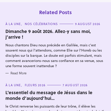
Related Posts
C
À LA UNE
NOS CÉLÉBRATIONS
9 AUGUST 2026
A
T
Dimanche 9 août 2026. Allez-y sans moi,
E
j’arrive !
G
O
R
Nous chantons Dieu nous précède en Galilée, mais c'est
I
E
souvent nous qui l'attendons, comme Elie sur l'Horeb ou les
S
disciples sur la barque. Le doute est parfois stimulant, mais
comment avancerions-nous sans confiance en sa venue, sous
S
une forme souvent inattendue ?
e
Read More
a
r
C
À LA UNE
FLEURS 2026
7 AUGUST 2026
A
c
T
L’essentiel du message de Jésus dans le
E
h
monde d’aujourd’hui…
G
O
f
R
le Christ renverse les puissants de leur trône, il élève les
I
o
E