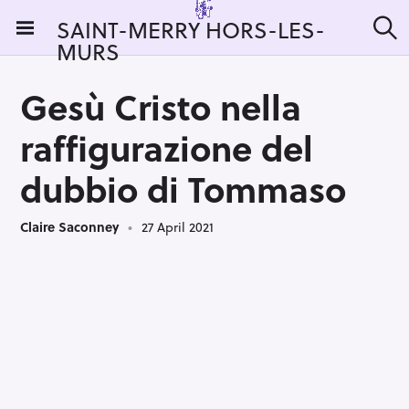
S
SAINT-MERRY HORS-LES-
k
MURS
S
i
e
a
p
r
Gesù Cristo nella
t
c
h
o
raffigurazione del
c
o
dubbio di Tommaso
n
t
Claire Saconney
27 April 2021
e
n
t