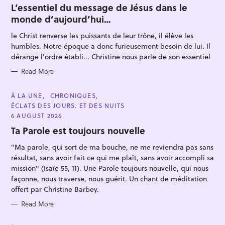
T
L’essentiel du message de Jésus dans le
E
monde d’aujourd’hui…
G
O
R
le Christ renverse les puissants de leur trône, il élève les
I
E
humbles. Notre époque a donc furieusement besoin de lui. Il
S
dérange l'ordre établi... Christine nous parle de son essentiel
Read More
S
e
C
À LA UNE
CHRONIQUES
A
ÉCLATS DES JOURS. ET DES NUITS
a
T
E
6 AUGUST 2026
r
G
O
Ta Parole est toujours nouvelle
c
R
I
h
"Ma parole, qui sort de ma bouche, ne me reviendra pas sans
E
S
f
résultat, sans avoir fait ce qui me plaît, sans avoir accompli sa
mission" (Isaïe 55, 11). Une Parole toujours nouvelle, qui nous
o
façonne, nous traverse, nous guérit. Un chant de méditation
r
offert par Christine Barbey.
:
Read More