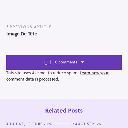
P
PREVIOUS ARTICLE
o
Image De Tête
s
t
n
a
v
0 comments
i
g
This site uses Akismet to reduce spam.
Learn how your
a
comment data is processed.
t
i
o
n
Related Posts
C
À LA UNE
FLEURS 2026
7 AUGUST 2026
A