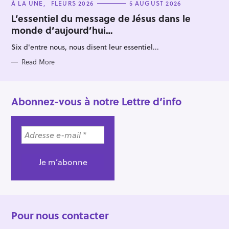
C
À LA UNE
FLEURS 2026
5 AUGUST 2026
A
T
L’essentiel du message de Jésus dans le
E
monde d’aujourd’hui…
G
O
R
Six d'entre nous, nous disent leur essentiel...
I
E
S
Read More
Abonnez-vous à notre Lettre d’info
Pour nous contacter