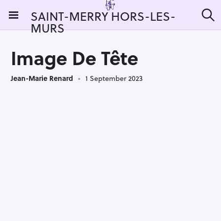
S
SAINT-MERRY HORS-LES-
k
MURS
S
i
e
a
p
r
Image De Tête
t
c
h
o
Jean-Marie Renard
1 September 2023
c
o
n
t
e
n
t