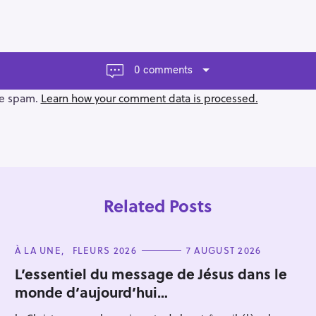
0 comments
ce spam.
Learn how your comment data is processed.
Related Posts
C
À LA UNE
FLEURS 2026
7 AUGUST 2026
A
T
L’essentiel du message de Jésus dans le
E
monde d’aujourd’hui…
G
Press Esc to cancel.
O
R