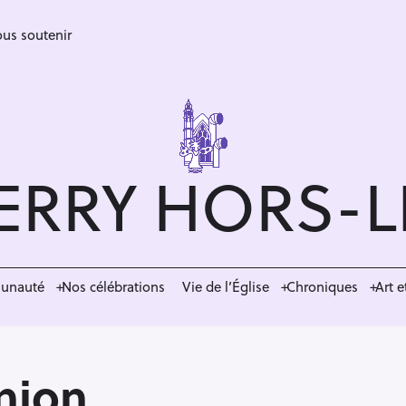
us soutenir
ERRY HORS-
munauté
Nos célébrations
Vie de l’Église
Chroniques
Art e
nion