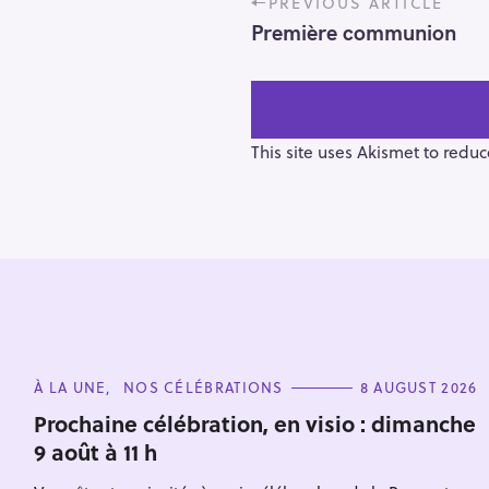
PREVIOUS ARTICLE
o
Première communion
s
t
n
a
v
This site uses Akismet to redu
i
g
a
t
i
o
S
n
e
C
À LA UNE
NOS CÉLÉBRATIONS
8 AUGUST 2026
a
A
T
r
Prochaine célébration, en visio : dimanche
E
9 août à 11 h
c
G
O
h
R