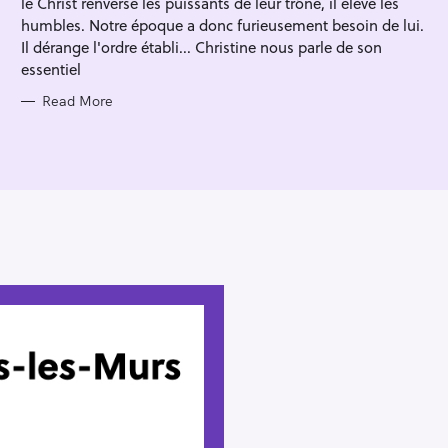
le Christ renverse les puissants de leur trône, il élève les
I
E
humbles. Notre époque a donc furieusement besoin de lui.
S
Il dérange l'ordre établi... Christine nous parle de son
essentiel
Read More