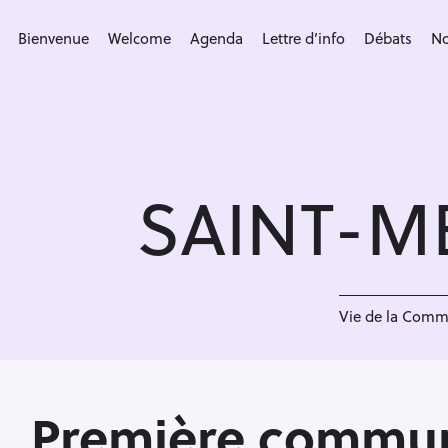
S
k
Bienvenue
Welcome
Agenda
Lettre d’info
Débats
No
i
p
t
o
c
SAINT-M
o
n
t
e
<
n
Vie de la Com
t
Première commu