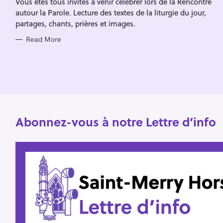
Vous êtes tous invités à venir célébrer lors de la Rencontre
I
f
E
autour la Parole. Lecture des textes de la liturgie du jour,
S
o
partages, chants, prières et images.
r
Read More
:
Abonnez-vous à notre Lettre d’info