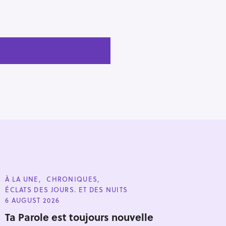
C
À LA UNE
CHRONIQUES
A
ÉCLATS DES JOURS. ET DES NUITS
T
E
6 AUGUST 2026
G
O
Ta Parole est toujours nouvelle
R