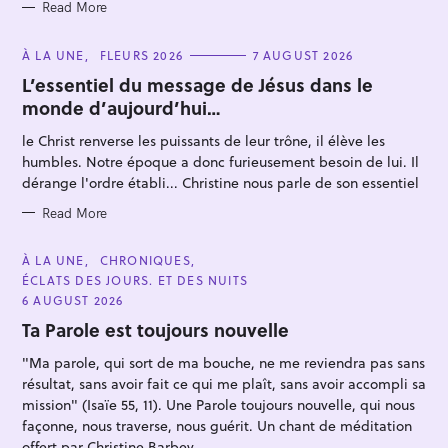
Read More
C
À LA UNE
FLEURS 2026
7 AUGUST 2026
A
T
L’essentiel du message de Jésus dans le
E
monde d’aujourd’hui…
G
S
O
R
le Christ renverse les puissants de leur trône, il élève les
e
I
E
humbles. Notre époque a donc furieusement besoin de lui. Il
a
S
dérange l'ordre établi... Christine nous parle de son essentiel
r
Read More
c
h
C
À LA UNE
CHRONIQUES
f
A
ÉCLATS DES JOURS. ET DES NUITS
T
o
E
6 AUGUST 2026
G
r
O
Ta Parole est toujours nouvelle
R
:
I
"Ma parole, qui sort de ma bouche, ne me reviendra pas sans
E
S
résultat, sans avoir fait ce qui me plaît, sans avoir accompli sa
mission" (Isaïe 55, 11). Une Parole toujours nouvelle, qui nous
façonne, nous traverse, nous guérit. Un chant de méditation
offert par Christine Barbey.