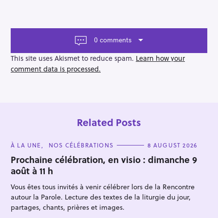
t
n
a
v
0 comments
i
g
This site uses Akismet to reduce spam.
Learn how your
a
comment data is processed.
t
i
o
n
Related Posts
C
À LA UNE
NOS CÉLÉBRATIONS
8 AUGUST 2026
A
T
Prochaine célébration, en visio : dimanche 9
E
août à 11 h
G
O
R
Vous êtes tous invités à venir célébrer lors de la Rencontre
I
E
autour la Parole. Lecture des textes de la liturgie du jour,
S
partages, chants, prières et images.