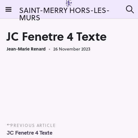
S
SAINT-MERRY HORS-LES-
k
MURS
S
i
e
a
p
r
JC Fenetre 4 Texte
t
c
h
o
Jean-Marie Renard
26 November 2023
c
o
n
t
e
n
t
P
PREVIOUS ARTICLE
o
JC Fenetre 4 Texte
s