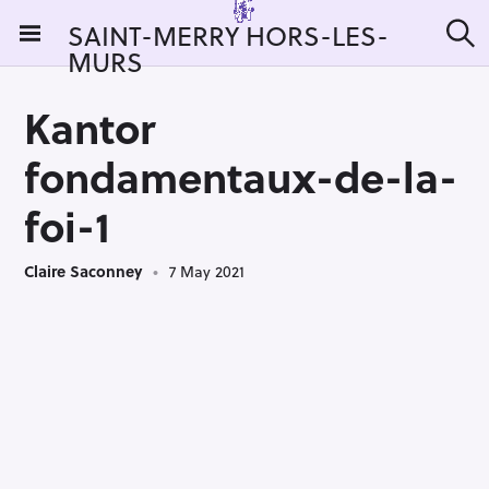
S
SAINT-MERRY HORS-LES-
k
MURS
S
i
e
a
p
r
Kantor
t
c
h
o
fondamentaux-de-la-
c
o
foi-1
n
t
Claire Saconney
7 May 2021
e
n
t