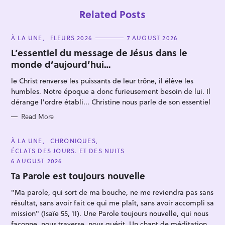
Related Posts
C
À LA UNE
FLEURS 2026
7 AUGUST 2026
A
T
L’essentiel du message de Jésus dans le
E
monde d’aujourd’hui…
G
O
R
le Christ renverse les puissants de leur trône, il élève les
I
E
humbles. Notre époque a donc furieusement besoin de lui. Il
S
dérange l'ordre établi... Christine nous parle de son essentiel
S
e
Read More
a
C
À LA UNE
CHRONIQUES
r
A
ÉCLATS DES JOURS. ET DES NUITS
T
c
E
6 AUGUST 2026
h
G
O
Ta Parole est toujours nouvelle
f
R
I
o
"Ma parole, qui sort de ma bouche, ne me reviendra pas sans
E
S
résultat, sans avoir fait ce qui me plaît, sans avoir accompli sa
r
mission" (Isaïe 55, 11). Une Parole toujours nouvelle, qui nous
:
façonne, nous traverse, nous guérit. Un chant de méditation