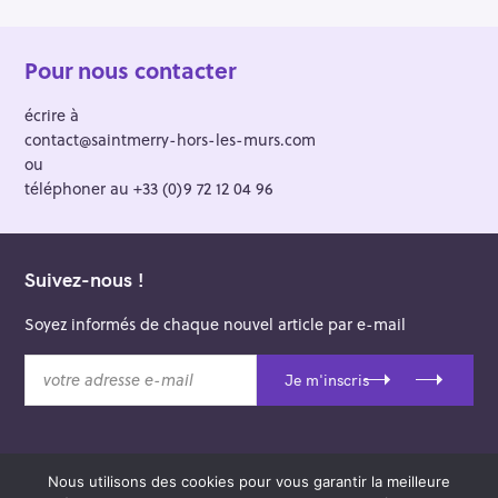
Pour nous contacter
écrire à
contact@saintmerry-hors-les-murs.com
ou
téléphoner au +33 (0)9 72 12 04 96
Suivez-nous !
Soyez informés de chaque nouvel article par e-mail
v
Je m'inscris
o
t
r
e
Nous utilisons des cookies pour vous garantir la meilleure
a