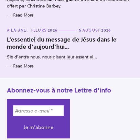
offert par Christine Barbey.
Read More
C
À LA UNE
FLEURS 2026
5 AUGUST 2026
A
T
L’essentiel du message de Jésus dans le
E
monde d’aujourd’hui…
G
O
R
Six d'entre nous, nous disent leur essentiel...
I
E
S
Read More
Abonnez-vous à notre Lettre d’info