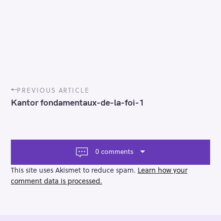
P
PREVIOUS ARTICLE
o
Kantor fondamentaux-de-la-foi-1
s
t
n
a
v
0 comments
i
g
This site uses Akismet to reduce spam.
Learn how your
a
comment data is processed.
t
i
o
n