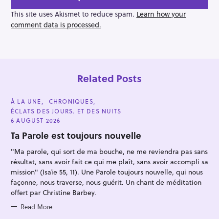
t
This site uses Akismet to reduce spam.
Learn how your
i
comment data is processed.
o
n
Related Posts
C
À LA UNE
CHRONIQUES
A
ÉCLATS DES JOURS. ET DES NUITS
T
E
6 AUGUST 2026
G
O
Ta Parole est toujours nouvelle
R
S
I
"Ma parole, qui sort de ma bouche, ne me reviendra pas sans
E
e
S
résultat, sans avoir fait ce qui me plaît, sans avoir accompli sa
a
mission" (Isaïe 55, 11). Une Parole toujours nouvelle, qui nous
r
façonne, nous traverse, nous guérit. Un chant de méditation
offert par Christine Barbey.
c
h
Read More
f