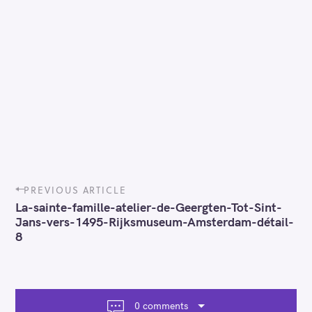
P
PREVIOUS ARTICLE
o
La-sainte-famille-atelier-de-Geergten-Tot-Sint-
s
Jans-vers-1495-Rijksmuseum-Amsterdam-détail-
t
8
n
a
v
i
g
0 comments
a