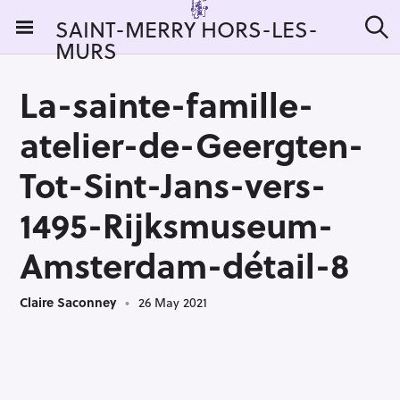
S
SAINT-MERRY HORS-LES-
k
MURS
S
i
e
a
p
r
La-sainte-famille-
t
c
h
o
atelier-de-Geergten-
c
o
Tot-Sint-Jans-vers-
n
1495-Rijksmuseum-
t
e
Amsterdam-détail-8
n
t
Claire Saconney
26 May 2021