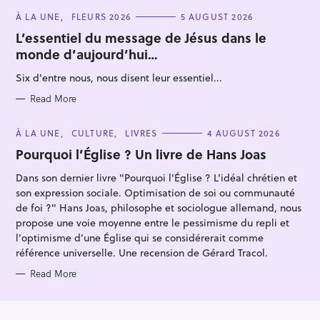
o
C
À LA UNE
FLEURS 2026
5 AUGUST 2026
A
r
T
L’essentiel du message de Jésus dans le
E
:
monde d’aujourd’hui…
G
O
R
Six d'entre nous, nous disent leur essentiel...
I
E
S
Read More
C
À LA UNE
CULTURE
LIVRES
4 AUGUST 2026
A
T
Pourquoi l’Église ? Un livre de Hans Joas
E
G
Dans son dernier livre "Pourquoi l'Église ? L’idéal chrétien et
O
R
son expression sociale. Optimisation de soi ou communauté
I
E
de foi ?" Hans Joas, philosophe et sociologue allemand, nous
S
propose une voie moyenne entre le pessimisme du repli et
l’optimisme d’une Église qui se considérerait comme
référence universelle. Une recension de Gérard Tracol.
Read More