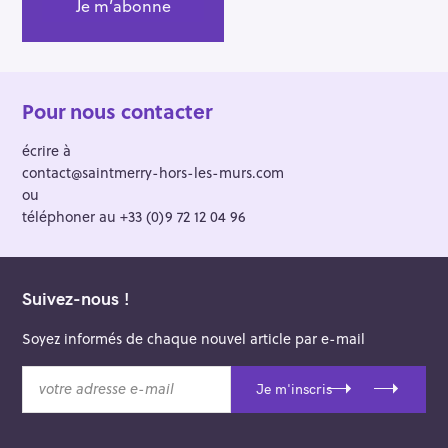
Pour nous contacter
écrire à
contact@saintmerry-hors-les-murs.com
ou
téléphoner au +33 (0)9 72 12 04 96
Suivez-nous !
Soyez informés de chaque nouvel article par e-mail
v
Je m'inscris
o
t
r