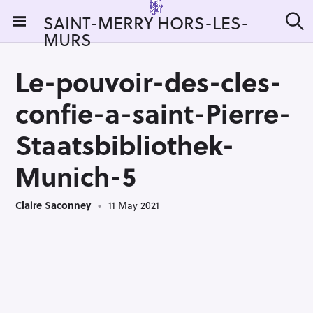
S
SAINT-MERRY HORS-LES-
k
MURS
S
i
e
a
p
r
Le-pouvoir-des-cles-
t
c
h
o
confie-a-saint-Pierre-
c
o
Staatsbibliothek-
n
Munich-5
t
e
n
Claire Saconney
11 May 2021
t