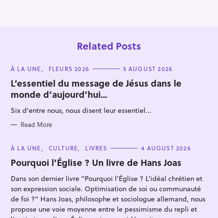
o
n
Related Posts
C
À LA UNE
FLEURS 2026
5 AUGUST 2026
A
T
L’essentiel du message de Jésus dans le
E
monde d’aujourd’hui…
G
O
R
Six d'entre nous, nous disent leur essentiel...
S
I
E
e
S
Read More
a
C
À LA UNE
CULTURE
LIVRES
4 AUGUST 2026
r
A
T
Pourquoi l’Église ? Un livre de Hans Joas
c
E
h
G
Dans son dernier livre "Pourquoi l'Église ? L’idéal chrétien et
O
f
R
son expression sociale. Optimisation de soi ou communauté
I
o
E
de foi ?" Hans Joas, philosophe et sociologue allemand, nous
S
propose une voie moyenne entre le pessimisme du repli et
r