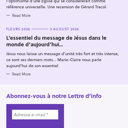
l’optimisme d’une Église qui se considérerait comme
:
référence universelle. Une recension de Gérard Tracol.
Read More
C
FLEURS 2026
3 AUGUST 2026
A
T
L’essentiel du message de Jésus dans le
E
monde d’aujourd’hui…
G
O
R
Jésus nous laisse un message d’unité très fort et très intense,
I
E
ce sont ses derniers mots... Marie-Claire nous parle
S
aujourd'hui de son essentiel
Read More
Abonnez-vous à notre Lettre d’info