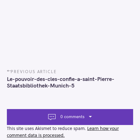
P
PREVIOUS ARTICLE
o
Le-pouvoir-des-cles-confie-a-saint-Pierre-
s
Staatsbibliothek-Munich-5
t
n
a
v
i
0 comments
g
a
This site uses Akismet to reduce spam.
Learn how your
t
comment data is processed.
i