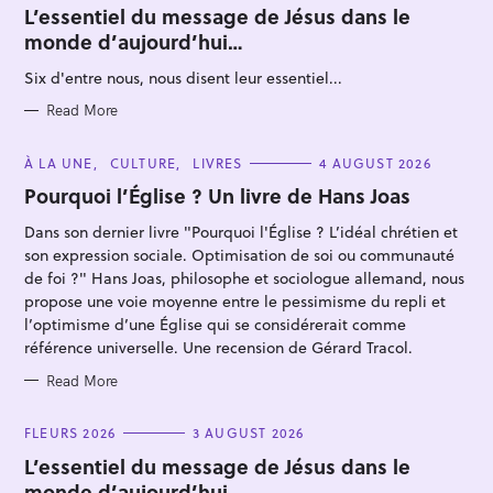
T
L’essentiel du message de Jésus dans le
E
monde d’aujourd’hui…
G
O
R
Six d'entre nous, nous disent leur essentiel...
I
E
S
Read More
C
À LA UNE
CULTURE
LIVRES
4 AUGUST 2026
S
A
T
Pourquoi l’Église ? Un livre de Hans Joas
e
E
G
a
Dans son dernier livre "Pourquoi l'Église ? L’idéal chrétien et
O
R
r
son expression sociale. Optimisation de soi ou communauté
I
E
de foi ?" Hans Joas, philosophe et sociologue allemand, nous
c
S
propose une voie moyenne entre le pessimisme du repli et
h
l’optimisme d’une Église qui se considérerait comme
f
référence universelle. Une recension de Gérard Tracol.
o
Read More
r
:
C
FLEURS 2026
3 AUGUST 2026
A
T
L’essentiel du message de Jésus dans le
E
monde d’aujourd’hui…
G