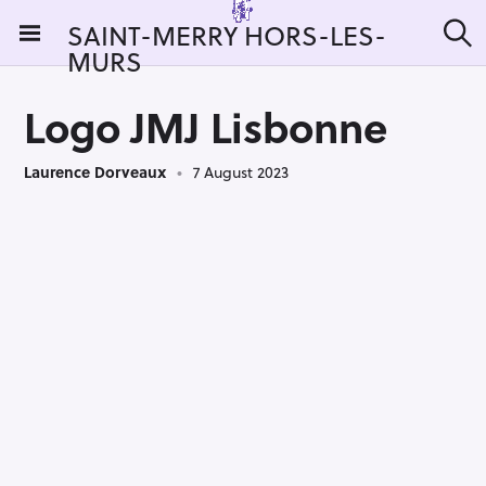
S
SAINT-MERRY HORS-LES-
k
MURS
S
i
e
a
p
r
Logo JMJ Lisbonne
t
c
h
o
Laurence Dorveaux
7 August 2023
c
o
n
t
e
n
t