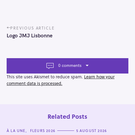
P
PREVIOUS ARTICLE
o
Logo JMJ Lisbonne
s
t
n
a
v
0 comments
i
g
This site uses Akismet to reduce spam.
Learn how your
a
comment data is processed.
t
i
o
n
Related Posts
C
À LA UNE
FLEURS 2026
5 AUGUST 2026
A