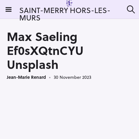
S
SAINT-MERRY HORS-LES-
k
MURS
S
i
e
a
p
r
Max Saeling
t
c
h
o
Ef0sXQtnCYU
c
o
Unsplash
n
t
Jean-Marie Renard
30 November 2023
e
n
t