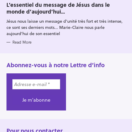
T
L’essentiel du message de Jésus dans le
E
monde d’aujourd’hui…
G
O
R
Jésus nous laisse un message d’unité très fort et très intense,
I
E
ce sont ses derniers mots... Marie-Claire nous parle
S
aujourd'hui de son essentiel
Read More
Abonnez-vous à notre Lettre d’info
Pour nous contacter