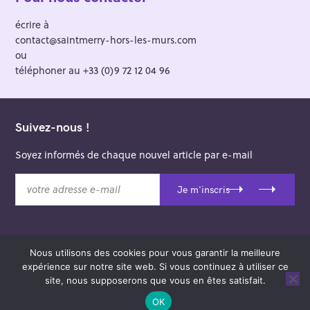
écrire à
contact@saintmerry-hors-les-murs.com
ou
téléphoner au +33 (0)9 72 12 04 96
Suivez-nous !
Soyez informés de chaque nouvel article par e-mail
v
Je m'inscris
o
t
r
e
Nous utilisons des cookies pour vous garantir la meilleure
a
© 2026 Saint-Merry Hors-les-Murs.
expérience sur notre site web. Si vous continuez à utiliser ce
d
Theme: Felt by
Pixelgrade
.
site, nous supposerons que vous en êtes satisfait.
r
e
OK