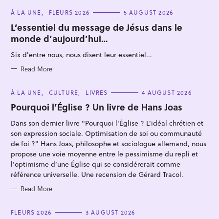
C
À LA UNE
FLEURS 2026
5 AUGUST 2026
A
T
L’essentiel du message de Jésus dans le
E
monde d’aujourd’hui…
G
O
R
Six d'entre nous, nous disent leur essentiel...
I
E
S
Read More
S
C
À LA UNE
CULTURE
LIVRES
4 AUGUST 2026
e
A
T
Pourquoi l’Église ? Un livre de Hans Joas
a
E
G
r
Dans son dernier livre "Pourquoi l'Église ? L’idéal chrétien et
O
R
son expression sociale. Optimisation de soi ou communauté
c
I
E
de foi ?" Hans Joas, philosophe et sociologue allemand, nous
h
S
propose une voie moyenne entre le pessimisme du repli et
f
l’optimisme d’une Église qui se considérerait comme
o
référence universelle. Une recension de Gérard Tracol.
r
Read More
:
C
FLEURS 2026
3 AUGUST 2026
A