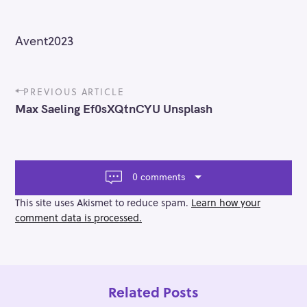
Avent2023
P
PREVIOUS ARTICLE
o
Max Saeling Ef0sXQtnCYU Unsplash
s
t
n
a
v
0 comments
i
g
This site uses Akismet to reduce spam.
Learn how your
a
comment data is processed.
t
i
o
n
Related Posts