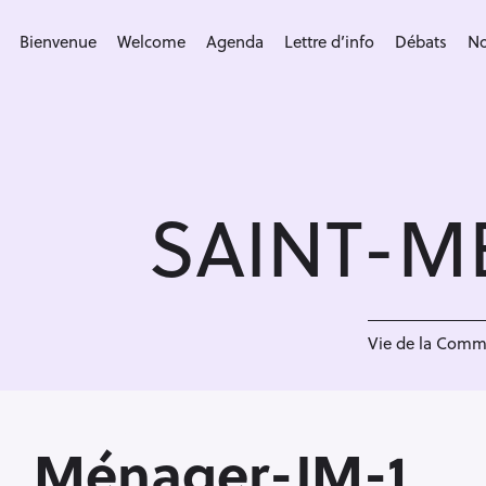
S
k
Bienvenue
Welcome
Agenda
Lettre d’info
Débats
No
i
p
t
o
c
SAINT-M
o
n
t
e
<
n
Vie de la Com
t
Ménager-JM-1