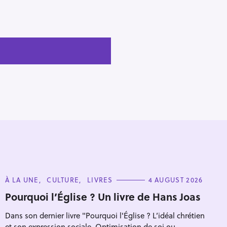
C
À LA UNE
CULTURE
LIVRES
4 AUGUST 2026
A
T
Pourquoi l’Église ? Un livre de Hans Joas
E
G
Dans son dernier livre "Pourquoi l'Église ? L’idéal chrétien
O
R
et son expression sociale. Optimisation de soi ou