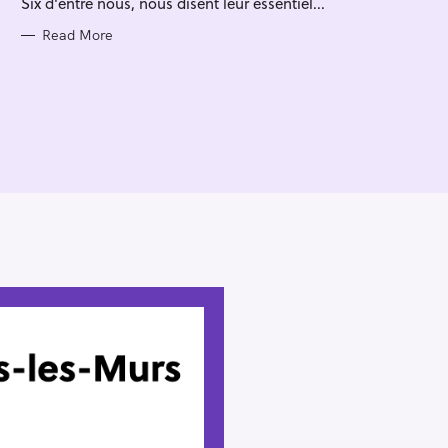
Six d'entre nous, nous disent leur essentiel...
I
E
S
Read More