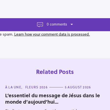
0 comments
ce spam.
Learn how your comment data is processed.
Related Posts
C
À LA UNE
FLEURS 2026
5 AUGUST 2026
A
T
L’essentiel du message de Jésus dans le
E
monde d’aujourd’hui…
G
Press Esc to cancel.
O
R