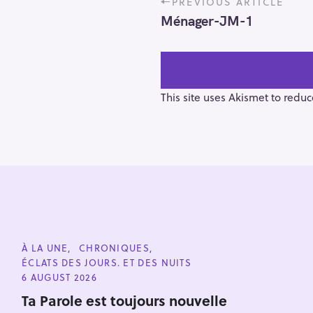
PREVIOUS ARTICLE
o
Ménager-JM-1
s
t
n
a
v
This site uses Akismet to redu
i
g
a
t
i
o
n
S
e
C
À LA UNE
CHRONIQUES
a
A
ÉCLATS DES JOURS. ET DES NUITS
T
r
E
6 AUGUST 2026
G
c
O
Ta Parole est toujours nouvelle
h
R