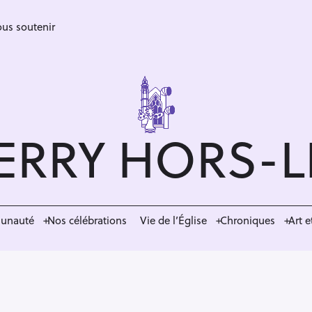
us soutenir
ERRY HORS-
munauté
Nos célébrations
Vie de l’Église
Chroniques
Art e