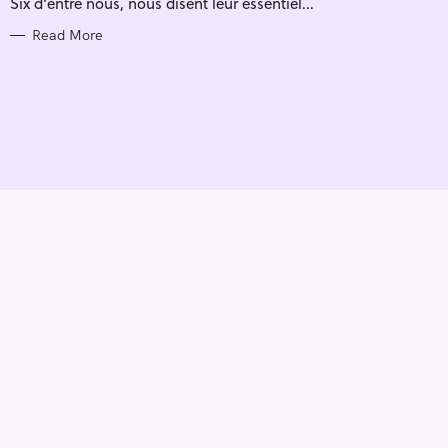
Six d'entre nous, nous disent leur essentiel...
I
E
S
Read More