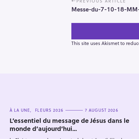
PREVIOUS ARTICLE
o
Messe-du-7-10-18-MM
s
t
n
a
v
This site uses Akismet to redu
i
g
a
t
i
o
S
n
e
C
À LA UNE
FLEURS 2026
7 AUGUST 2026
a
A
T
r
L’essentiel du message de Jésus dans le
E
monde d’aujourd’hui…
c
G
O
h
R