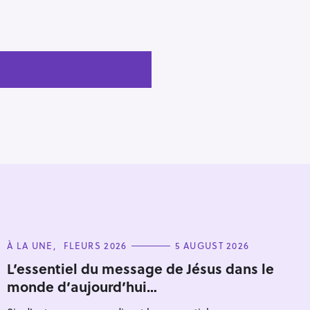
C
À LA UNE
FLEURS 2026
5 AUGUST 2026
A
T
L’essentiel du message de Jésus dans le
E
monde d’aujourd’hui…
G
O
R