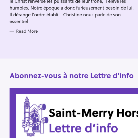
le Christ renverse les puissants de leur trône, il élève les
I
f
E
humbles. Notre époque a donc furieusement besoin de lui.
S
o
Il dérange l'ordre établi... Christine nous parle de son
essentiel
r
:
Read More
Abonnez-vous à notre Lettre d’info