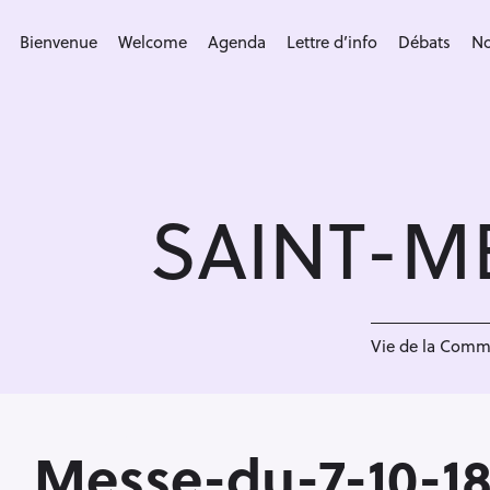
S
k
Bienvenue
Welcome
Agenda
Lettre d’info
Débats
No
i
p
t
o
c
SAINT-M
o
n
t
e
<
n
Vie de la Com
t
Messe-du-7-10-1