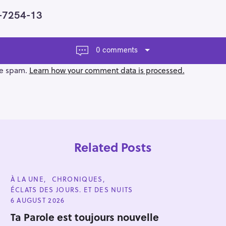
-7254-13
0 comments
ce spam.
Learn how your comment data is processed.
Related Posts
C
À LA UNE
CHRONIQUES
A
ÉCLATS DES JOURS. ET DES NUITS
T
E
6 AUGUST 2026
G
Press Esc to cancel.
O
Ta Parole est toujours nouvelle
R