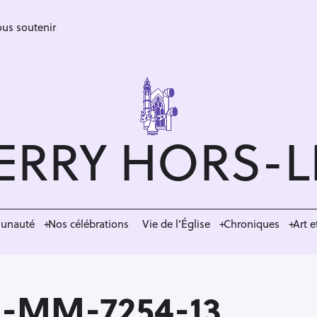
us soutenir
ERRY HORS-
munauté
Nos célébrations
Vie de l’Église
Chroniques
Art e
8-MM-7254-13