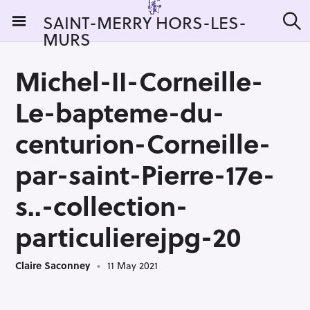
S
SAINT-MERRY HORS-LES-
k
MURS
S
i
e
a
p
r
Michel-II-Corneille-
t
c
h
o
Le-bapteme-du-
c
o
centurion-Corneille-
n
par-saint-Pierre-17e-
t
e
s..-collection-
n
t
particulierejpg-20
Claire Saconney
11 May 2021