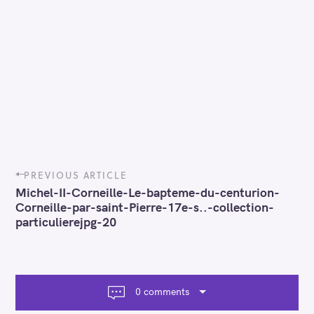
P
PREVIOUS ARTICLE
o
Michel-II-Corneille-Le-bapteme-du-centurion-
s
Corneille-par-saint-Pierre-17e-s..-collection-
t
particulierejpg-20
n
a
v
i
g
0 comments
a
t