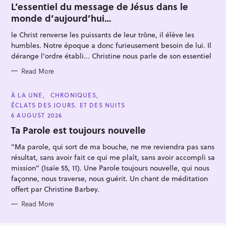
f
T
L’essentiel du message de Jésus dans le
E
o
monde d’aujourd’hui…
G
O
r
R
le Christ renverse les puissants de leur trône, il élève les
I
:
E
humbles. Notre époque a donc furieusement besoin de lui. Il
S
dérange l'ordre établi... Christine nous parle de son essentiel
Read More
C
À LA UNE
CHRONIQUES
A
ÉCLATS DES JOURS. ET DES NUITS
T
E
6 AUGUST 2026
G
O
Ta Parole est toujours nouvelle
R
I
"Ma parole, qui sort de ma bouche, ne me reviendra pas sans
E
S
résultat, sans avoir fait ce qui me plaît, sans avoir accompli sa
mission" (Isaïe 55, 11). Une Parole toujours nouvelle, qui nous
façonne, nous traverse, nous guérit. Un chant de méditation
offert par Christine Barbey.
Read More