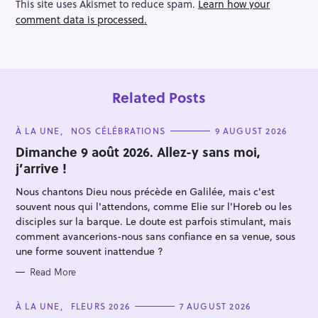
This site uses Akismet to reduce spam.
Learn how your
i
comment data is processed.
o
n
Related Posts
C
À LA UNE
NOS CÉLÉBRATIONS
9 AUGUST 2026
A
T
Dimanche 9 août 2026. Allez-y sans moi,
E
j’arrive !
G
O
R
Nous chantons Dieu nous précède en Galilée, mais c'est
I
E
souvent nous qui l'attendons, comme Elie sur l'Horeb ou les
S
S
disciples sur la barque. Le doute est parfois stimulant, mais
e
comment avancerions-nous sans confiance en sa venue, sous
une forme souvent inattendue ?
a
r
Read More
c
h
C
À LA UNE
FLEURS 2026
7 AUGUST 2026
A