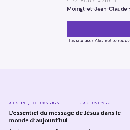
PREVIOUS ARTICLE
o
Moingt-et-Jean-Claude-
s
t
n
a
v
This site uses Akismet to redu
i
g
a
t
i
o
n
S
e
C
À LA UNE
FLEURS 2026
5 AUGUST 2026
a
A
T
L’essentiel du message de Jésus dans le
r
E
monde d’aujourd’hui…
G
c
O
h
R