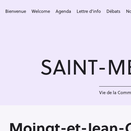
S
k
Bienvenue
Welcome
Agenda
Lettre d’info
Débats
No
i
p
t
o
c
SAINT-M
o
n
t
e
<
n
Vie de la Com
t
Moingt-et-Jean-