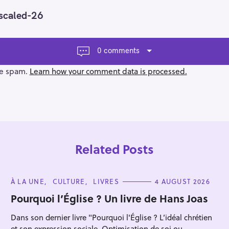
scaled-26
0 comments
ce spam.
Learn how your comment data is processed.
Related Posts
C
À LA UNE
CULTURE
LIVRES
4 AUGUST 2026
A
T
Pourquoi l’Église ? Un livre de Hans Joas
E
G
Press Esc to cancel.
Dans son dernier livre "Pourquoi l'Église ? L’idéal chrétien
O
R
et son expression sociale. Optimisation de soi ou