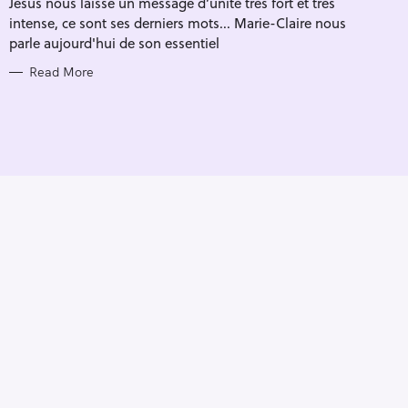
Jésus nous laisse un message d’unité très fort et très
I
E
intense, ce sont ses derniers mots... Marie-Claire nous
S
parle aujourd'hui de son essentiel
Read More