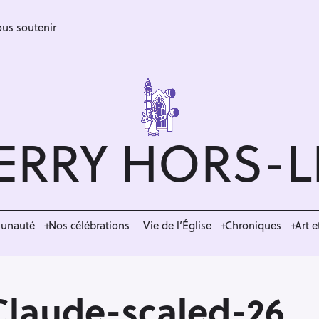
us soutenir
ERRY HORS-
munauté
Nos célébrations
Vie de l’Église
Chroniques
Art e
Claude-scaled-26