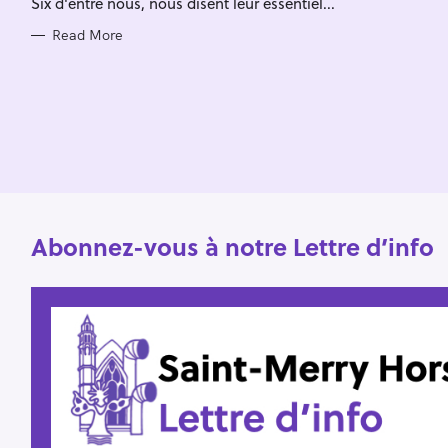
Six d'entre nous, nous disent leur essentiel...
I
f
E
S
Read More
o
r
:
Abonnez-vous à notre Lettre d’info