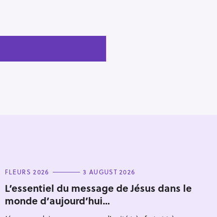
C
FLEURS 2026
3 AUGUST 2026
A
T
L’essentiel du message de Jésus dans le
E
monde d’aujourd’hui…
G
O
R