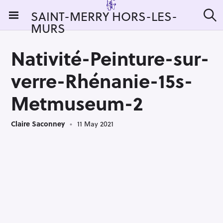
S
SAINT-MERRY HORS-LES-
k
MURS
S
i
e
a
p
r
Nativité-Peinture-sur-
t
c
h
o
verre-Rhénanie-15s-
c
o
Metmuseum-2
n
t
Claire Saconney
11 May 2021
e
n
t