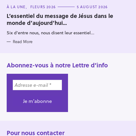
C
À LA UNE
FLEURS 2026
5 AUGUST 2026
A
T
L’essentiel du message de Jésus dans le
E
monde d’aujourd’hui…
G
O
R
Six d'entre nous, nous disent leur essentiel...
I
E
S
Read More
Abonnez-vous à notre Lettre d’info
Pour nous contacter