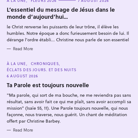
À LA UNE
FLEURS 2026
7 AUGUST 2026
A
T
L’essentiel du message de Jésus dans le
E
monde d’aujourd’hui…
G
O
R
le Christ renverse les puissants de leur trône, il élève les
I
E
humbles. Notre époque a donc furieusement besoin de lui. Il
S
dérange l'ordre établi... Christine nous parle de son essentiel
Read More
S
e
C
À LA UNE
CHRONIQUES
A
a
ÉCLATS DES JOURS. ET DES NUITS
T
r
E
6 AUGUST 2026
G
c
O
Ta Parole est toujours nouvelle
R
h
I
"Ma parole, qui sort de ma bouche, ne me reviendra pas sans
E
f
S
résultat, sans avoir fait ce qui me plaît, sans avoir accompli sa
o
mission" (Isaïe 55, 11). Une Parole toujours nouvelle, qui nous
r
façonne, nous traverse, nous guérit. Un chant de méditation
offert par Christine Barbey.
:
Read More