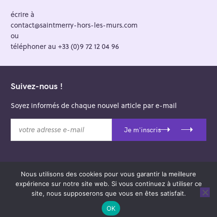
écrire à
contact@saintmerry-hors-les-murs.com
ou
téléphoner au +33 (0)9 72 12 04 96
Suivez-nous !
Soyez informés de chaque nouvel article par e-mail
v
Je m'inscris
o
t
r
e
Nous utilisons des cookies pour vous garantir la meilleure
a
© 2026 Saint-Merry Hors-les-Murs.
expérience sur notre site web. Si vous continuez à utiliser ce
d
Theme: Felt by
Pixelgrade
.
site, nous supposerons que vous en êtes satisfait.
r
e
OK