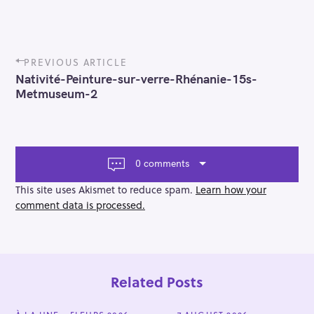
P
PREVIOUS ARTICLE
o
Nativité-Peinture-sur-verre-Rhénanie-15s-
s
Metmuseum-2
t
n
a
v
i
0 comments
g
a
This site uses Akismet to reduce spam.
Learn how your
t
comment data is processed.
i
o
n
Related Posts
C