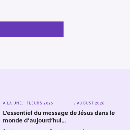
C
À LA UNE
FLEURS 2026
5 AUGUST 2026
A
T
L’essentiel du message de Jésus dans le
E
monde d’aujourd’hui…
G
O
R