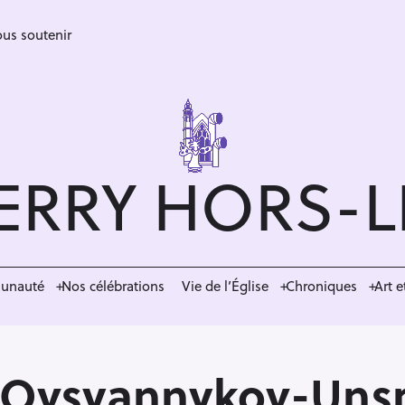
us soutenir
ERRY HORS-
munauté
Nos célébrations
Vie de l’Église
Chroniques
Art e
-Ovsyannykov-Unsp