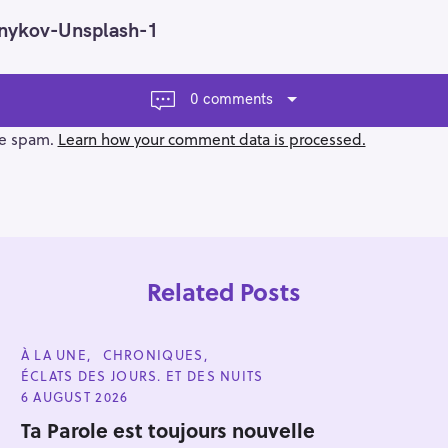
nykov-Unsplash-1
0 comments
ce spam.
Learn how your comment data is processed.
Related Posts
C
À LA UNE
CHRONIQUES
A
ÉCLATS DES JOURS. ET DES NUITS
T
E
6 AUGUST 2026
G
Press Esc to cancel.
O
Ta Parole est toujours nouvelle
R