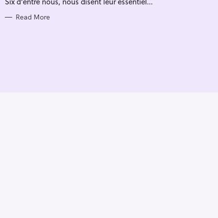
Six d'entre nous, nous disent leur essentiel...
I
E
S
Read More