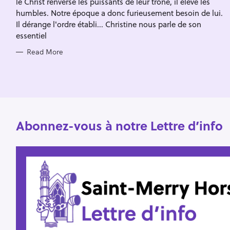
le Christ renverse les puissants de leur trône, il élève les
I
f
E
humbles. Notre époque a donc furieusement besoin de lui.
S
o
Il dérange l'ordre établi... Christine nous parle de son
essentiel
r
:
Read More
Abonnez-vous à notre Lettre d’info