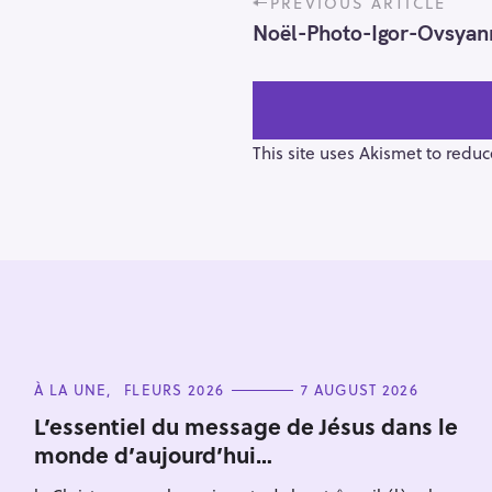
PREVIOUS ARTICLE
o
Noël-Photo-Igor-Ovsyan
s
t
n
a
v
This site uses Akismet to redu
i
g
a
t
i
o
S
n
e
C
À LA UNE
FLEURS 2026
7 AUGUST 2026
a
A
T
r
L’essentiel du message de Jésus dans le
E
monde d’aujourd’hui…
c
G
O
h
R