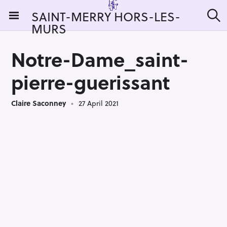
S
SAINT-MERRY HORS-LES-
k
MURS
S
i
e
a
p
r
Notre-Dame_saint-
t
c
h
o
pierre-guerissant
c
o
Claire Saconney
27 April 2021
n
t
e
n
t