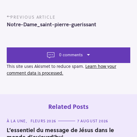
P
PREVIOUS ARTICLE
o
Notre-Dame_saint-pierre-guerissant
s
t
n
a
v
0 comments
i
g
This site uses Akismet to reduce spam.
Learn how your
a
comment data is processed.
t
i
o
n
Related Posts
C
À LA UNE
FLEURS 2026
7 AUGUST 2026
A
T
L’essentiel du message de Jésus dans le
E
monde d’aujourd’hui…
G