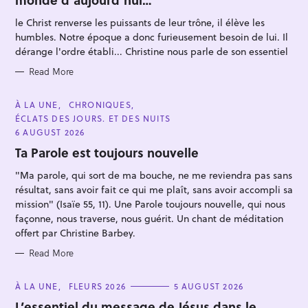
O
R
le Christ renverse les puissants de leur trône, il élève les
I
E
humbles. Notre époque a donc furieusement besoin de lui. Il
S
dérange l'ordre établi... Christine nous parle de son essentiel
Read More
S
C
À LA UNE
CHRONIQUES
A
e
ÉCLATS DES JOURS. ET DES NUITS
T
E
6 AUGUST 2026
a
G
O
Ta Parole est toujours nouvelle
r
R
c
I
"Ma parole, qui sort de ma bouche, ne me reviendra pas sans
E
h
S
résultat, sans avoir fait ce qui me plaît, sans avoir accompli sa
f
mission" (Isaïe 55, 11). Une Parole toujours nouvelle, qui nous
façonne, nous traverse, nous guérit. Un chant de méditation
o
offert par Christine Barbey.
r
:
Read More
C
À LA UNE
FLEURS 2026
5 AUGUST 2026
A
T
L’essentiel du message de Jésus dans le