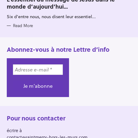
E
monde d’aujourd’hui…
G
O
R
Six d'entre nous, nous disent leur essentiel...
I
E
S
Read More
Abonnez-vous à notre Lettre d’info
Pour nous contacter
écrire à
contact@saintmerry-hors-les-murs.com