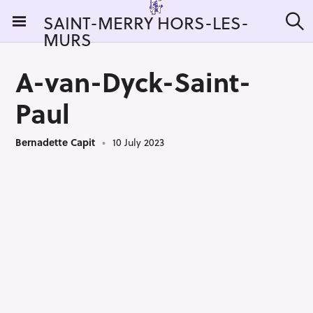
S
SAINT-MERRY HORS-LES-
k
MURS
S
i
e
a
p
r
A-van-Dyck-Saint-
t
c
h
o
Paul
c
o
Bernadette Capit
10 July 2023
n
t
e
n
t