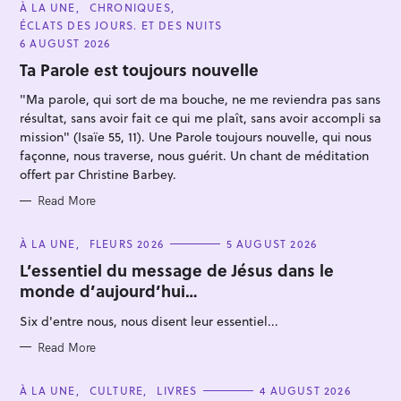
C
À LA UNE
CHRONIQUES
A
ÉCLATS DES JOURS. ET DES NUITS
T
E
6 AUGUST 2026
G
O
Ta Parole est toujours nouvelle
R
I
"Ma parole, qui sort de ma bouche, ne me reviendra pas sans
E
S
résultat, sans avoir fait ce qui me plaît, sans avoir accompli sa
mission" (Isaïe 55, 11). Une Parole toujours nouvelle, qui nous
façonne, nous traverse, nous guérit. Un chant de méditation
S
offert par Christine Barbey.
e
Read More
a
r
C
À LA UNE
FLEURS 2026
5 AUGUST 2026
A
c
T
L’essentiel du message de Jésus dans le
E
h
monde d’aujourd’hui…
G
O
f
R
Six d'entre nous, nous disent leur essentiel...
I
o
E
S
Read More
r
:
C
À LA UNE
CULTURE
LIVRES
4 AUGUST 2026
A