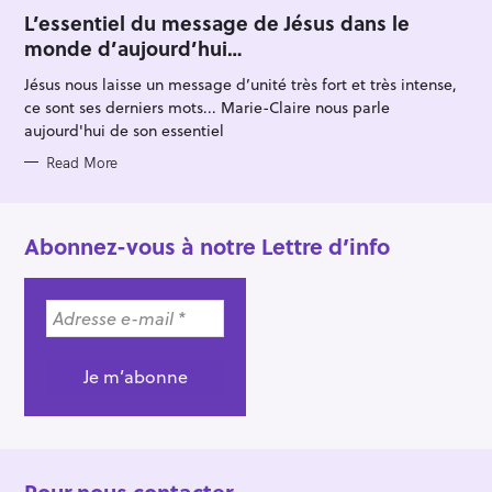
A
T
L’essentiel du message de Jésus dans le
E
monde d’aujourd’hui…
G
O
R
Jésus nous laisse un message d’unité très fort et très intense,
I
E
ce sont ses derniers mots... Marie-Claire nous parle
S
aujourd'hui de son essentiel
Read More
Abonnez-vous à notre Lettre d’info
Pour nous contacter