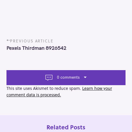
P
PREVIOUS ARTICLE
o
Pexels Thirdman 8926542
s
t
n
a
v
0 comments
i
g
This site uses Akismet to reduce spam.
Learn how your
a
comment data is processed.
t
i
o
n
Related Posts