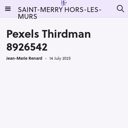
S
SAINT-MERRY HORS-LES-
k
MURS
S
i
e
a
p
r
Pexels Thirdman
t
c
h
o
8926542
c
o
Jean-Marie Renard
14 July 2023
n
t
e
n
t