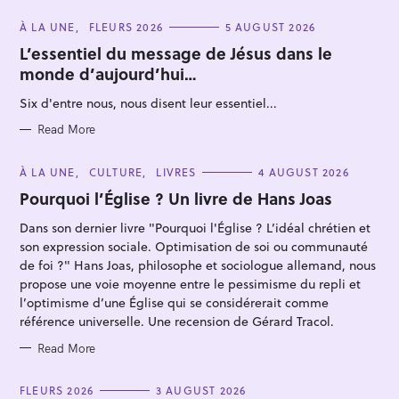
C
À LA UNE
FLEURS 2026
5 AUGUST 2026
A
T
L’essentiel du message de Jésus dans le
E
monde d’aujourd’hui…
G
O
R
Six d'entre nous, nous disent leur essentiel...
I
E
S
Read More
S
C
À LA UNE
CULTURE
LIVRES
4 AUGUST 2026
e
A
T
Pourquoi l’Église ? Un livre de Hans Joas
a
E
G
r
Dans son dernier livre "Pourquoi l'Église ? L’idéal chrétien et
O
R
c
son expression sociale. Optimisation de soi ou communauté
I
E
de foi ?" Hans Joas, philosophe et sociologue allemand, nous
h
S
propose une voie moyenne entre le pessimisme du repli et
f
l’optimisme d’une Église qui se considérerait comme
o
référence universelle. Une recension de Gérard Tracol.
r
Read More
:
C
FLEURS 2026
3 AUGUST 2026