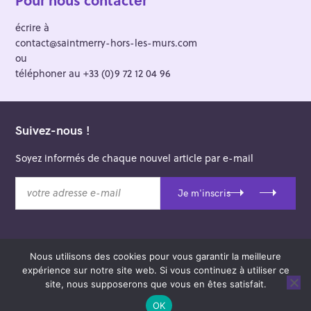
écrire à
contact@saintmerry-hors-les-murs.com
ou
téléphoner au +33 (0)9 72 12 04 96
Suivez-nous !
Soyez informés de chaque nouvel article par e-mail
v
Je m'inscris
o
t
r
e
Nous utilisons des cookies pour vous garantir la meilleure
a
© 2026 Saint-Merry Hors-les-Murs.
expérience sur notre site web. Si vous continuez à utiliser ce
d
Theme: Felt by
Pixelgrade
.
site, nous supposerons que vous en êtes satisfait.
r
e
OK