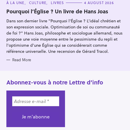
C
À LA UNE
CULTURE
LIVRES
4 AUGUST 2026
A
T
Pourquoi l’Église ? Un livre de Hans Joas
E
G
Dans son dernier livre "Pourquoi l'Église ? L’idéal chrétien et
O
R
son expression sociale. Optimisation de soi ou communauté
I
E
de foi ?" Hans Joas, philosophe et sociologue allemand, nous
S
propose une voie moyenne entre le pessimisme du repli et
l’optimisme d’une Église qui se considérerait comme
référence universelle. Une recension de Gérard Tracol.
Read More
Abonnez-vous à notre Lettre d’info