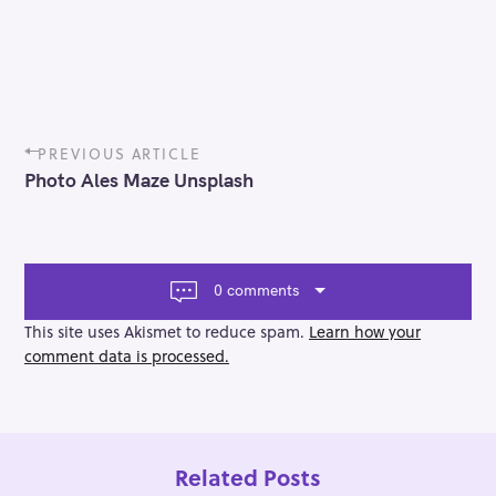
P
PREVIOUS ARTICLE
o
Photo Ales Maze Unsplash
s
t
n
a
v
0 comments
i
g
This site uses Akismet to reduce spam.
Learn how your
a
comment data is processed.
t
i
o
n
Related Posts