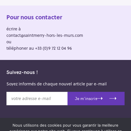
Pour nous contacter
écrire à
contact@saintmerry-hors-les-murs.com
ou
téléphoner au +33 (0)9 72 12 04 96
Suivez-nous !
Soyez informés de chaque nouvel article par e-mail
v
Je m'inscris
o
t
r
e
Nous utilisons des cookies pour vous garantir la meilleure
a
© 2026 Saint-Merry Hors-les-Murs.