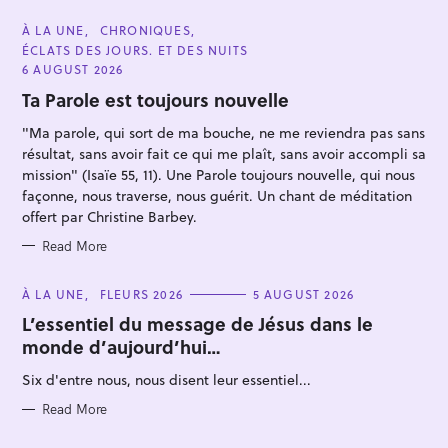
C
À LA UNE
CHRONIQUES
A
ÉCLATS DES JOURS. ET DES NUITS
T
E
6 AUGUST 2026
G
O
Ta Parole est toujours nouvelle
R
I
"Ma parole, qui sort de ma bouche, ne me reviendra pas sans
E
S
résultat, sans avoir fait ce qui me plaît, sans avoir accompli sa
mission" (Isaïe 55, 11). Une Parole toujours nouvelle, qui nous
façonne, nous traverse, nous guérit. Un chant de méditation
S
offert par Christine Barbey.
e
Read More
a
r
C
À LA UNE
FLEURS 2026
5 AUGUST 2026
c
A
T
L’essentiel du message de Jésus dans le
h
E
monde d’aujourd’hui…
G
f
O
R
Six d'entre nous, nous disent leur essentiel...
o
I
E
r
S
Read More
: