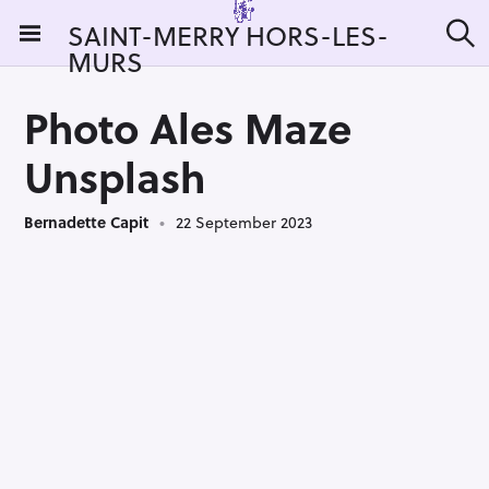
S
SAINT-MERRY HORS-LES-
k
MURS
S
i
e
a
p
r
Photo Ales Maze
t
c
h
o
Unsplash
c
o
Bernadette Capit
22 September 2023
n
t
e
n
t