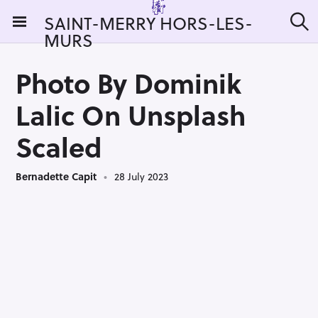
S
SAINT-MERRY HORS-LES-
k
MURS
S
i
e
a
p
r
Photo By Dominik
t
c
h
o
Lalic On Unsplash
c
o
Scaled
n
t
Bernadette Capit
28 July 2023
e
n
t