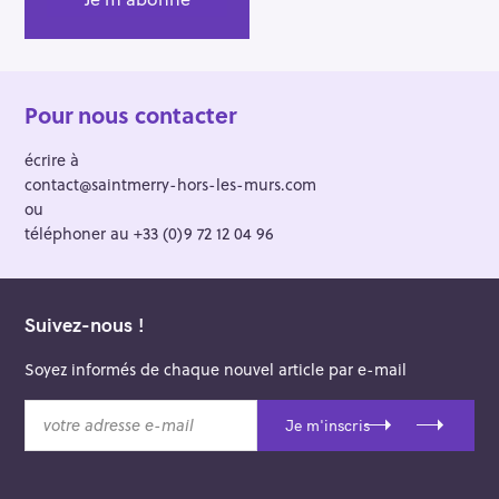
Pour nous contacter
écrire à
contact@saintmerry-hors-les-murs.com
ou
téléphoner au +33 (0)9 72 12 04 96
Suivez-nous !
Soyez informés de chaque nouvel article par e-mail
v
Je m'inscris
o
t
r