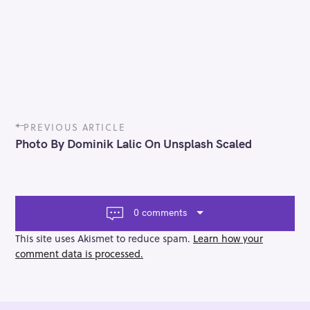
P
PREVIOUS ARTICLE
o
Photo By Dominik Lalic On Unsplash Scaled
s
t
n
a
v
0 comments
i
g
This site uses Akismet to reduce spam.
Learn how your
a
comment data is processed.
t
i
o
n