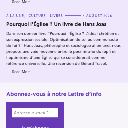
:
S
Read More
C
À LA UNE
CULTURE
LIVRES
4 AUGUST 2026
A
T
Pourquoi l’Église ? Un livre de Hans Joas
E
G
Dans son dernier livre "Pourquoi l'Église ? L’idéal chrétien et
O
R
son expression sociale. Optimisation de soi ou communauté
I
E
de foi ?" Hans Joas, philosophe et sociologue allemand, nous
S
propose une voie moyenne entre le pessimisme du repli et
l’optimisme d’une Église qui se considérerait comme
référence universelle. Une recension de Gérard Tracol.
Read More
Abonnez-vous à notre Lettre d’info