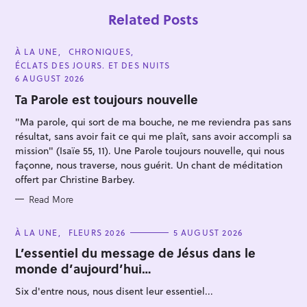
Related Posts
C
À LA UNE
CHRONIQUES
A
ÉCLATS DES JOURS. ET DES NUITS
T
E
6 AUGUST 2026
G
O
Ta Parole est toujours nouvelle
R
I
"Ma parole, qui sort de ma bouche, ne me reviendra pas sans
E
S
résultat, sans avoir fait ce qui me plaît, sans avoir accompli sa
mission" (Isaïe 55, 11). Une Parole toujours nouvelle, qui nous
S
façonne, nous traverse, nous guérit. Un chant de méditation
e
offert par Christine Barbey.
a
Read More
r
c
C
À LA UNE
FLEURS 2026
5 AUGUST 2026
A
h
T
L’essentiel du message de Jésus dans le
f
E
monde d’aujourd’hui…
G
o
O
R
Six d'entre nous, nous disent leur essentiel...
r
I
E